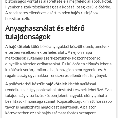
biztonságos vontatás alapfeltétele a megfelelő állapotú kötél.
Ilyenkor a szakítószilárdság és a kopásállóság kerül előtérbe.
A rendszeres ellenőrzés ezért minden hajós rutinjához
hozzátartozik.
Anyaghasználat és eltérő
tulajdonságok
A
hajókötelek
különböző anyagokból készülhetnek, amelyek
eltérően viselkednek terhelés alatt. A nejlon alapú
megoldások rugalmas szerkezetüknek köszönhetően jól
elnyelik a hirtelen erőhatásokat. Ez különösen előnyös lehet a
kikötések során, amikor a hajó mozgása nem egyenletes. A
rugalmasság ugyanakkor rendszeres ellenőrzést is igényel.
A poliészterből készült
hajókötelek
kisebb nyúlással
rendelkeznek, így pontosabb irányítást tesznek lehetővé. Ez a
tulajdonság vitorlázás közben jelent nagyobb előnyt, ahol a
beállítások finomsága számít. Kopásállóságuk miatt hosszabb
távon is megbízható megoldást jelentenek. A balatoni
környezetben ez sok hajós számára fontos szempont.