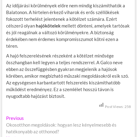
Az időjárási körülmények előre nem mindig kiszámíthatók a
Balatonon. A hirtelen érkező viharok és erős széllökések
fokozott terhelést jelentenek a kötélzet számára. Ezért
célszerű olyan
hajókötelek
mellett dönteni, amelyek tartósak
és jól reagálnak a változó körülményekre. A biztonság
érdekében nem érdemes kompromisszumot kötni ezen a
téren.
A hajó felszerelésének részeként a kötélzet minősége
összhangban kell legyen a teljes rendszerrel. A Galco neve
ebben az összefüggésben gyakran megjelenik a hajósok
körében, amikor megbízható műszaki megoldásokról esik szó.
Az egységesen karbantartott felszerelés kiszámíthatóbb
működést eredményez. Ez a szemlélet hosszú távon is
nyugodtabb hajózást biztosít.
Post Views:
258
B
Previous
P
Okosotthon megoldások: hogyan lesz kényelmesebb és
r
e
hatékonyabb az otthonod?
e