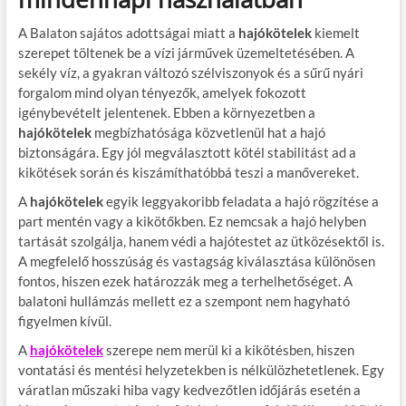
A Balaton sajátos adottságai miatt a
hajókötelek
kiemelt
szerepet töltenek be a vízi járművek üzemeltetésében. A
sekély víz, a gyakran változó szélviszonyok és a sűrű nyári
forgalom mind olyan tényezők, amelyek fokozott
igénybevételt jelentenek. Ebben a környezetben a
hajókötelek
megbízhatósága közvetlenül hat a hajó
biztonságára. Egy jól megválasztott kötél stabilitást ad a
kikötések során és kiszámíthatóbbá teszi a manővereket.
A
hajókötelek
egyik leggyakoribb feladata a hajó rögzítése a
part mentén vagy a kikötőkben. Ez nemcsak a hajó helyben
tartását szolgálja, hanem védi a hajótestet az ütközésektől is.
A megfelelő hosszúság és vastagság kiválasztása különösen
fontos, hiszen ezek határozzák meg a terhelhetőséget. A
balatoni hullámzás mellett ez a szempont nem hagyható
figyelmen kívül.
A
hajókötelek
szerepe nem merül ki a kikötésben, hiszen
vontatási és mentési helyzetekben is nélkülözhetetlenek. Egy
váratlan műszaki hiba vagy kedvezőtlen időjárás esetén a