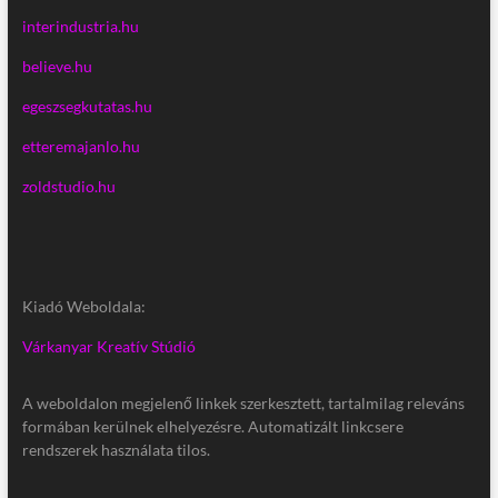
interindustria.hu
believe.hu
egeszsegkutatas.hu
etteremajanlo.hu
zoldstudio.hu
Kiadó Weboldala:
Várkanyar Kreatív Stúdió
A weboldalon megjelenő linkek szerkesztett, tartalmilag releváns
formában kerülnek elhelyezésre. Automatizált linkcsere
rendszerek használata tilos.