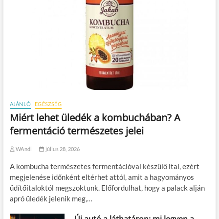
AJÁNLÓ
EGÉSZSÉG
Miért lehet üledék a kombuchában? A
fermentáció természetes jelei
WAndi
július 28, 2026
A kombucha természetes fermentációval készülő ital, ezért
megjelenése időnként eltérhet attól, amit a hagyományos
üdítőitaloktól megszoktunk. Előfordulhat, hogy a palack alján
apró üledék jelenik meg,…