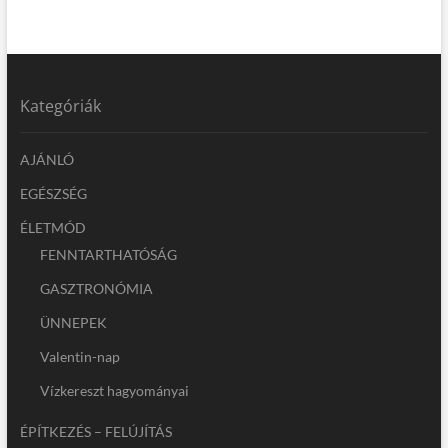
Kategóriák
AJÁNLÓ
EGÉSZSÉG
ÉLETMÓD
FENNTARTHATÓSÁG
GASZTRONÓMIA
ÜNNEPEK
Valentin-nap
Vízkereszt hagyományai
ÉPÍTKEZÉS – FELÚJÍTÁS