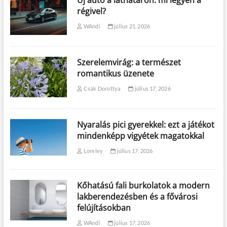
Új autó a láthatáron: mi legyen a
régivel?
WAndi
július 21, 2026
Szerelemvirág: a természet
romantikus üzenete
Csák Dorottya
július 17, 2026
Nyaralás pici gyerekkel: ezt a játékot
mindenképp vigyétek magatokkal
Loreley
július 17, 2026
Kőhatású fali burkolatok a modern
lakberendezésben és a fővárosi
felújításokban
WAndi
július 17, 2026