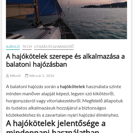
AJÁNLÓ
TECH
UTAZÁS ÉS SZABADIDŐ
A hajókötelek szerepe és alkalmazása a
balatoni hajózásban
WAndi
február 2, 2026
A balatoni hajózás során a
hajókötelek
használata szinte
minden manőver alapját képezi, legyen szó kikötésről,
horgonyzásról vagy vitorlakezelésről. Megfelelő állapotuk
és tudatos alkalmazásuk hozzájárul a biztonságos
közlekedéshez és a zavartalan nyári hajózási élményhez.
A hajókötelek jelentősége a
mindennapi használatban