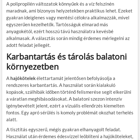
A polipropilén változatok könnyűek és a víz felszínén
maradnak, ami bizonyos helyzetekben praktikus lehet. Ezeket
gyakran ideiglenes vagy mentési célokra alkalmazzák, mivel
egyszerűen kezelhetők. Tartósságuk elmarad más
anyagokétól, ezért hosszú távú használatra kevésbé
alkalmasak. A választás során mindig érdemes mérlegelni az
adott feladat jellegét.
Karbantartás és tárolás balatoni
környezetben
A
hajókötelek
élettartamát jelentősen befolyásolja a
rendszeres karbantartás. A használat során kialakuló
kopások, szálhibák időben történő felismerése segít elkerülni
a váratlan meghibásodásokat. A balatoni szezon intenzív
igénybevételt jelent, ezért a vizuális ellenőrzés kiemelten
fontos. Egy apró sérülés is komoly problémát okozhat terhelés
alatt.
A tisztítás egyszerű, mégis gyakran elhanyagolt feladat.
Használat után érdemes édesvízzel leöblíteni a hajóköteleket,