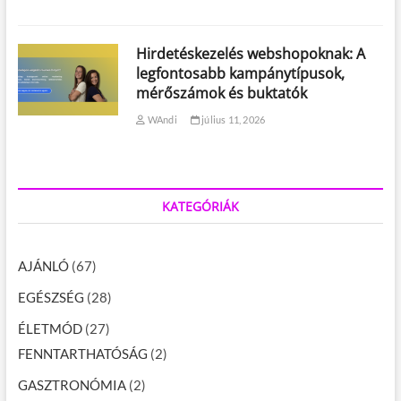
Hirdetéskezelés webshopoknak: A
legfontosabb kampánytípusok,
mérőszámok és buktatók
WAndi
július 11, 2026
KATEGÓRIÁK
AJÁNLÓ
(67)
EGÉSZSÉG
(28)
ÉLETMÓD
(27)
FENNTARTHATÓSÁG
(2)
GASZTRONÓMIA
(2)