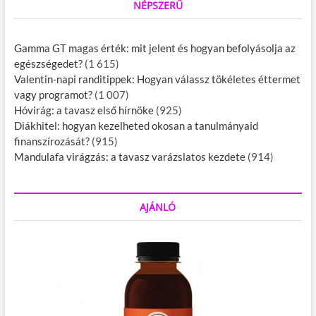
NÉPSZERŰ
Gamma GT magas érték: mit jelent és hogyan befolyásolja az
egészségedet?
(1 615)
Valentin-napi randitippek: Hogyan válassz tökéletes éttermet
vagy programot?
(1 007)
Hóvirág: a tavasz első hírnöke
(925)
Diákhitel: hogyan kezelheted okosan a tanulmányaid
finanszírozását?
(915)
Mandulafa virágzás: a tavasz varázslatos kezdete
(914)
AJÁNLÓ