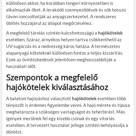
különösen akkor, ha korábban tengeri környezetben is
alkalmazták őket. A lerakódó szennyeződések és sók hosszú
távon roncsolhatják az anyagszerkezetet. A rendszeres
öblítés hozzájárul az állapot megőrzéséhez.
A megfelelő tárolás szintén kulcsfontosságú a
hajókötelek
esetében. Száraz, árnyékos helyen tartva csökkenthető az
UV-sugárzás és a nedvesség káros hatása. A természetes
alapanyagú köteleknél különösen fontos a teljes kiszárítás.
Ezek az óvintézkedések jelentősen meghosszabbítják a
használati időt.
Szempontok a megfelelő
hajókötelek kiválasztásához
A balatoni hajózáshoz választott
hajókötelek
esetében több
tényezőt is érdemes figyelembe venni. A hajó mérete és típusa
meghatározza a szükséges vastagságot és teherbírást. Más
igények merülnek fel egy kisebb csónak és egy vitorlás
esetében. A tervezett használat jellege szintén befolyásolja a
döntést.