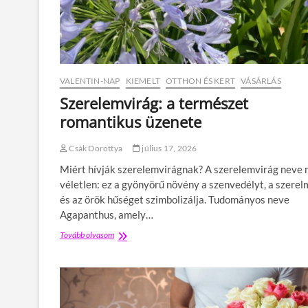
VALENTIN-NAP
KIEMELT
OTTHON ÉS KERT
VÁSÁRLÁS
Szerelemvirág: a természet
romantikus üzenete
Csák Dorottya
július 17, 2026
Miért hívják szerelemvirágnak? A szerelemvirág neve
véletlen: ez a gyönyörű növény a szenvedélyt, a szerel
és az örök hűséget szimbolizálja. Tudományos neve
Agapanthus, amely…
Tovább olvasom
S
z
e
r
e
l