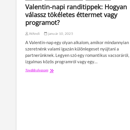
p
Valentin-napi randitippek: Hogyan
i
válassz tökéletes éttermet vagy
k
á
programot?
r
t
WAndi
január 10, 2025
y
á
A Valentin-nap egy olyan alkalom, amikor mindannyian
k
szeretnénk valami igazán különlegeset nyújtani a
,
partnerünknek. Legyen szó egy romantikus vacsoráról,
a
m
izgalmas közös programról vagy egy…
i
Tovább olvasom
V
k
a
e
l
t
e
t
n
e
t
m
i
a
n
g
-
a
n
d
a
k
p
é