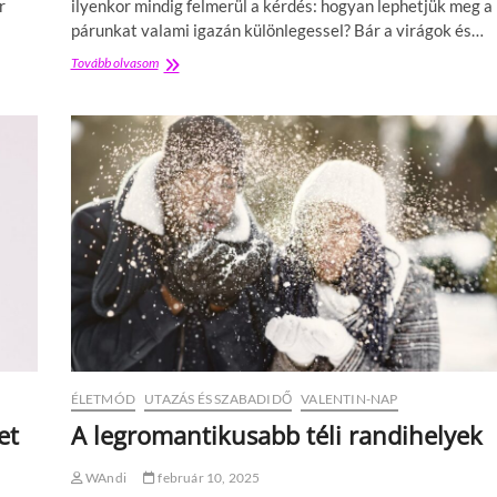
s
r
ilyenkor mindig felmerül a kérdés: hogyan lephetjük meg a
s
párunkat valami igazán különlegessel? Bár a virágok és…
z
e
Tovább olvasom
V
r
a
t
l
e
e
k
n
:
t
é
i
d
n
e
-
s
n
m
a
e
p
g
r
l
a
e
s
p
z
e
ó
ÉLETMÓD
UTAZÁS ÉS SZABADIDŐ
VALENTIN-NAP
t
l
é
ó
et
A legromantikusabb téli randihelyek
s
k
e
r
WAndi
február 10, 2025
k
e