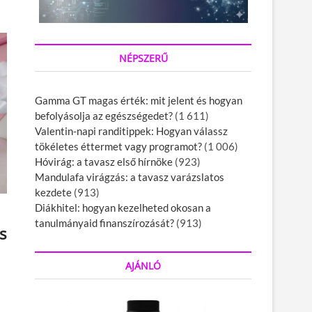
NÉPSZERŰ
Gamma GT magas érték: mit jelent és hogyan
befolyásolja az egészségedet?
(1 611)
Valentin-napi randitippek: Hogyan válassz
tökéletes éttermet vagy programot?
(1 006)
Hóvirág: a tavasz első hírnöke
(923)
Mandulafa virágzás: a tavasz varázslatos
kezdete
(913)
Diákhitel: hogyan kezelheted okosan a
tanulmányaid finanszírozását?
(913)
s
AJÁNLÓ