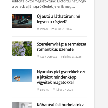
üdítőitaloktól megszoktunk. Előfordulhat, hogy
a palack alján apró üledék jelenik meg,…
Új autó a láthatáron: mi
legyen a régivel?
WAndi
július 21, 2026
Szerelemvirág: a természet
romantikus üzenete
Csák Dorottya
július 17, 2026
Nyaralás pici gyerekkel: ezt
a játékot mindenképp
vigyétek magatokkal
Loreley
július 17, 2026
Kőhatású fali burkolatok a