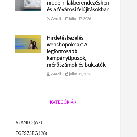
modern lakberendezésben
és a fővárosi felújításokban
WAndi
július 17, 2026
Hirdetéskezelés
webshopoknak: A
legfontosabb
kampánytípusok,
mérőszámok és buktatók
WAndi
július 11, 2026
KATEGÓRIÁK
AJÁNLÓ
(67)
EGÉSZSÉG
(28)