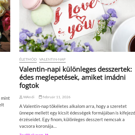
b
b
V
a
l
e
n
t
i
n
-
ÉLETMÓD
VALENTIN-NAP
n
a
Valentin-napi különleges desszertek:
p
édes meglepetések, amiket imádni
i
f
fogtok
i
l
WAndi
február 11, 2026
, mint
m
e
elt
A Valentin-nap tökéletes alkalom arra, hogy a szeretet
k
ünnepe mellett egy kicsit édességek formájában is kifejez
,
érzéseidet. Egy finom, különleges desszert nemcsak a
a
m
vacsora koronája…
i
Tovább olvasom
V