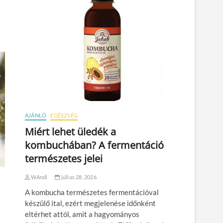
AJÁNLÓ
EGÉSZSÉG
Miért lehet üledék a
kombuchában? A fermentáció
természetes jelei
WAndi
július 28, 2026
A kombucha természetes fermentációval
készülő ital, ezért megjelenése időnként
eltérhet attól, amit a hagyományos