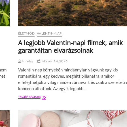
ÉLETMÓD
VALENTIN-NAP
A legjobb Valentin-napi filmek, amik
garantáltan elvarázsolnak
Loreley
február 14, 2026
 nem
Valentin-nap környékén mindannyian vágyunk egy kis
met
romantikára, egy kedves, meghitt pillanatra, amikor
elfelejthetjük a világ minden zűrzavart és csak a szeretetr
koncentrálhatunk. Az egyik legjobb…
Tovább olvasom
A
l
e
g
j
o