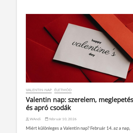
k
r
u
t
s
é
ü
r
z
d
e
e
n
m
e
e
t
s
e
V
a
l
e
n
t
i
n
VALENTIN-NAP
ÉLETMÓD
-
Valentin nap: szerelem, meglepeté
n
a
és apró csodák
p
o
WAndi
február 10, 2026
n
k
Miért különleges a Valentin nap? Február 14. az a nap,
ü