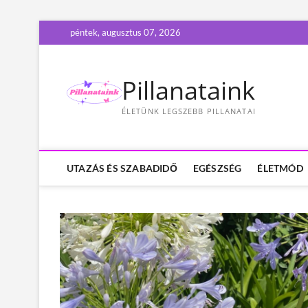
S
péntek, augusztus 07, 2026
k
i
p
Pillanataink
t
o
ÉLETÜNK LEGSZEBB PILLANATAI
c
o
n
t
UTAZÁS ÉS SZABADIDŐ
EGÉSZSÉG
ÉLETMÓD
e
n
t