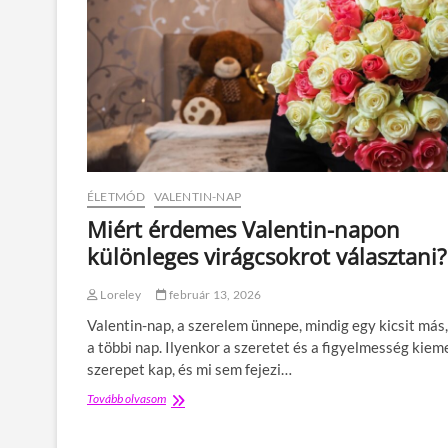
e
m
v
i
r
á
g
:
a
t
e
ÉLETMÓD
VALENTIN-NAP
r
m
Miért érdemes Valentin-napon
é
különleges virágcsokrot választani?
s
z
e
Loreley
február 13, 2026
t
Valentin-nap, a szerelem ünnepe, mindig egy kicsit más
r
o
a többi nap. Ilyenkor a szeretet és a figyelmesség kiem
m
szerepet kap, és mi sem fejezi…
a
n
Tovább olvasom
M
t
i
i
é