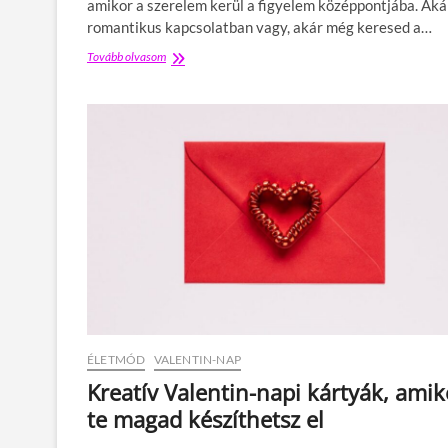
amikor a szerelem kerül a figyelem középpontjába. Aká
l
ö
romantikus kapcsolatban vagy, akár még keresed a…
n
Tovább olvasom
V
l
a
e
l
g
e
e
n
s
t
v
i
i
n
r
n
á
a
g
p
c
:
s
s
o
z
k
e
r
r
o
e
t
ÉLETMÓD
VALENTIN-NAP
l
v
e
Kreatív Valentin-napi kártyák, amik
á
m
l
te magad készíthetsz el
,
a
m
s