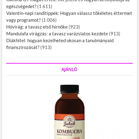
egészségedet?
(1 611)
Valentin-napi randitippek: Hogyan válassz tökéletes éttermet
vagy programot?
(1 006)
Hóvirág: a tavasz első hírnöke
(923)
Mandulafa virágzás: a tavasz varázslatos kezdete
(913)
Diákhitel: hogyan kezelheted okosan a tanulmányaid
finanszírozását?
(913)
AJÁNLÓ