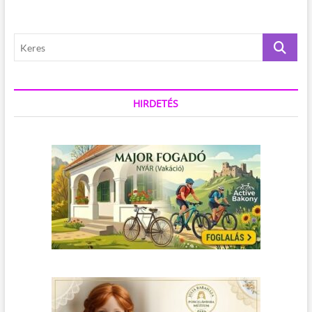
K
e
r
e
s
HIRDETÉS