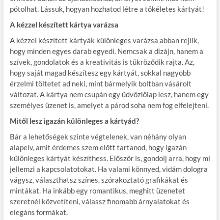
pótolhat. Lássuk, hogyan hozhatod létre a tökéletes kártyát!
A kézzel készített kártya varázsa
A kézzel készített kártyák különleges varázsa abban rejlik,
hogy minden egyes darab egyedi. Nemcsak a dizájn, hanem a
szívek, gondolatok és a kreativitás is tükröződik rajta. Az,
hogy saját magad készítesz egy kártyát, sokkal nagyobb
érzelmi töltetet ad neki, mint bármelyik boltban vásárolt
változat. A kártya nem csupán egy üdvözlőlap lesz, hanem egy
személyes üzenet is, amelyet a párod soha nem fog elfelejteni.
Mitől lesz igazán különleges a kártyád?
Bár a lehetőségek szinte végtelenek, van néhány olyan
alapelv, amit érdemes szem előtt tartanod, hogy igazán
különleges kártyát készíthess. Először is, gondolj arra, hogy mi
jellemzi a kapcsolatotokat. Ha valami könnyed, vidám dologra
vágysz, választhatsz színes, szórakoztató grafikákat és
mintákat. Ha inkább egy romantikus, meghitt üzenetet
szeretnél közvetíteni, válassz finomabb árnyalatokat és
elegáns formákat.