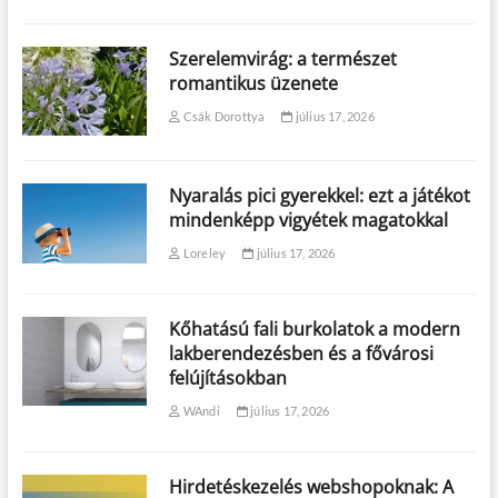
Szerelemvirág: a természet
romantikus üzenete
Csák Dorottya
július 17, 2026
Nyaralás pici gyerekkel: ezt a játékot
mindenképp vigyétek magatokkal
Loreley
július 17, 2026
Kőhatású fali burkolatok a modern
lakberendezésben és a fővárosi
felújításokban
WAndi
július 17, 2026
Hirdetéskezelés webshopoknak: A