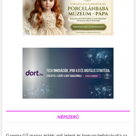
NÉPSZERŰ
Gamma GT magas érték: mit jelent és hogyan befolyásolja az