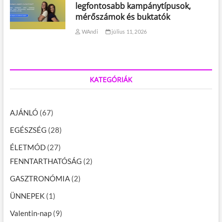
legfontosabb kampánytípusok,
mérőszámok és buktatók
WAndi
július 11, 2026
KATEGÓRIÁK
AJÁNLÓ
(67)
EGÉSZSÉG
(28)
ÉLETMÓD
(27)
FENNTARTHATÓSÁG
(2)
GASZTRONÓMIA
(2)
ÜNNEPEK
(1)
Valentin-nap
(9)