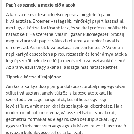
Papír és színek: a megfelelő alapok
A kártya elkészítésének első lépése a megfelelő papír
kiválasztása. Érdemes vastagabb, minőségi papírt használni,
mert így a kártya tartósabb lesz, és sokkal professzionálisabb
hatást kelt. Ha szeretnél valami igazán különlegeset, próbálj
meg textúrázott papírt választani, amely a tapintásával is
élményt ad. A színek kiválasztása szintén fontos. A Valentin-
napi kártyák esetében a piros, rózsaszín és fehér árnyalatok a
legnépszerűbbek, de ne félj a merészebb választásoktól sem!
Az arany, ezüst vagy akár a lila is izgalmas hatást kelthet.
Tippek a kártya dizájnjához
Amikor a kártya dizájnján gondolkodsz, próbálj meg egy olyan
stílust választani, amely tükrözi a kapcsolatotokat. Ha
szereted a vintage hangulatot, készíthetsz egy régi
levélstílust, amit masnikkal és szalagokkal díszíthetsz. Ha a
modern minimalizmus vonz, válassz letisztult vonalakat,
geometriai formákat és elegáns, szép betűtípusokat. Egy
egyszerű szív motívum vagy egy kis kézzel rajzolt illusztráció
is igazán különlegessé teheti a kártyát.