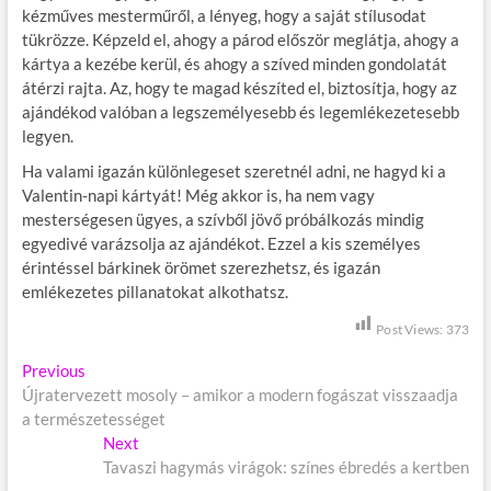
kézműves mesterműről, a lényeg, hogy a saját stílusodat
tükrözze. Képzeld el, ahogy a párod először meglátja, ahogy a
kártya a kezébe kerül, és ahogy a szíved minden gondolatát
átérzi rajta. Az, hogy te magad készíted el, biztosítja, hogy az
ajándékod valóban a legszemélyesebb és legemlékezetesebb
legyen.
Ha valami igazán különlegeset szeretnél adni, ne hagyd ki a
Valentin-napi kártyát! Még akkor is, ha nem vagy
mesterségesen ügyes, a szívből jövő próbálkozás mindig
egyedivé varázsolja az ajándékot. Ezzel a kis személyes
érintéssel bárkinek örömet szerezhetsz, és igazán
emlékezetes pillanatokat alkothatsz.
Post Views:
373
B
Previous
P
Újratervezett mosoly – amikor a modern fogászat visszaadja
r
e
a természetességet
e
j
v
Next
N
i
Tavaszi hagymás virágok: színes ébredés a kertben
e
e