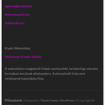
egeszsegkutatas.hu
etteremajanlo.hu
zoldstudio.hu
Kiadó Weboldala:
Várkanyar Kreatív Stúdió
A weboldalon megjelenő linkek szerkesztett, tartalmilag releváns
formában kerülnek elhelyezésre. Automatizált linkcsere
rendszerek használata tilos.
Pillanataink
| Designed by:
Theme Freesia
|
WordPress
| © Copyright All