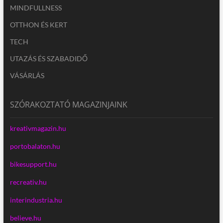
MINDFULLNESS
OTTHON ÉS KERT
TECH
UTAZÁS ÉS SZABADIDŐ
VÁSÁRLÁS
SZÓRAKOZTATÓ MAGAZINJAINK
kreativmagazin.hu
portobalaton.hu
bikesupport.hu
recreativ.hu
interindustria.hu
believe.hu