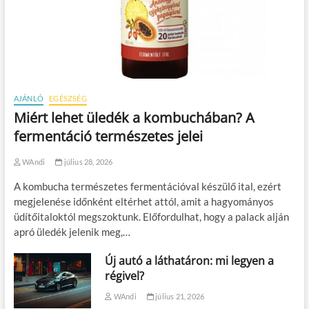
AJÁNLÓ
EGÉSZSÉG
Miért lehet üledék a kombuchában? A
fermentáció természetes jelei
WAndi
július 28, 2026
A kombucha természetes fermentációval készülő ital, ezért
megjelenése időnként eltérhet attól, amit a hagyományos
üdítőitaloktól megszoktunk. Előfordulhat, hogy a palack alján
apró üledék jelenik meg,…
Új autó a láthatáron: mi legyen a
régivel?
WAndi
július 21, 2026