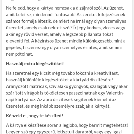
Ne feledd, hogy a kártya nemcsak a dizájnról szól. Az üzenet,
amit beleírsz, mindennél fontosabb! A szeretet kifejezésének
számos formája létezik, de miért ne írnál egy olyan személyes
üzenetet, amely csak nektek szól? Írj egy kedves, vicces vagy
akár egy rövid verset, amely a legszebb pillanataitokat
eleveníti fel. A kézírásos üzenet mindig különlegesebb, mint a
gépelés, hiszen ez egy olyan személyes érintés, amit semmi
nem pótolhat.
Használj extra kiegészítőket!
Ha szeretnél egy kicsit még tovább fokozni a kreativitást,
használj különféle kiegészítőket a kártyád díszítésére!
Aranyozott matricák, szív alakú gyöngyök, szalagok vagy akár
szárított virágok is tökéletesen passzolhatnak egy Valentin-
napi kártyához. Az apró díszítések segítenek kiemelni az
üzenetet, és még inkább személyre szabják a kártyát.
Képzeld el, hogy te készíted!
A kártya elkészítése során a legjobb, hogy bármit megtehetsz!
Legyen szó egy egyszerű, letisztult darabról, vagy egy igazi