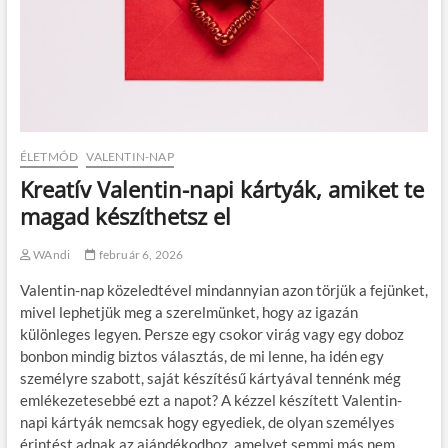
ÉLETMÓD
VALENTIN-NAP
Kreatív Valentin-napi kártyák, amiket te
magad készíthetsz el
WAndi
február 6, 2026
Valentin-nap közeledtével mindannyian azon törjük a fejünket,
mivel lephetjük meg a szerelmünket, hogy az igazán
különleges legyen. Persze egy csokor virág vagy egy doboz
bonbon mindig biztos választás, de mi lenne, ha idén egy
személyre szabott, saját készítésű kártyával tennénk még
emlékezetesebbé ezt a napot? A kézzel készített Valentin-
napi kártyák nemcsak hogy egyediek, de olyan személyes
érintést adnak az ajándékodhoz, amelyet semmi más nem