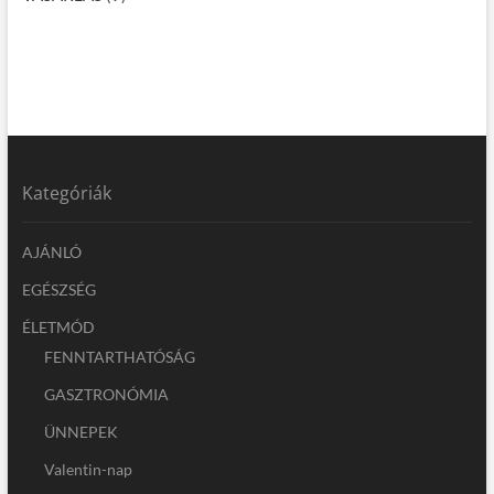
Kategóriák
AJÁNLÓ
EGÉSZSÉG
ÉLETMÓD
FENNTARTHATÓSÁG
GASZTRONÓMIA
ÜNNEPEK
Valentin-nap