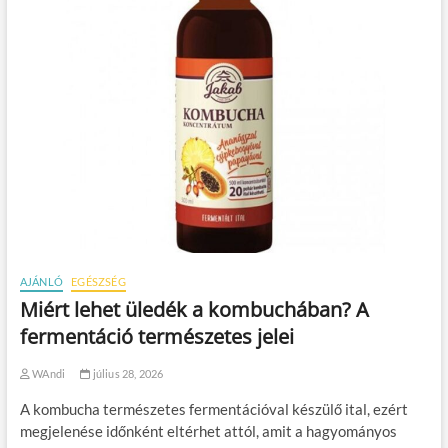
AJÁNLÓ
EGÉSZSÉG
Miért lehet üledék a kombuchában? A
fermentáció természetes jelei
WAndi
július 28, 2026
A kombucha természetes fermentációval készülő ital, ezért
megjelenése időnként eltérhet attól, amit a hagyományos