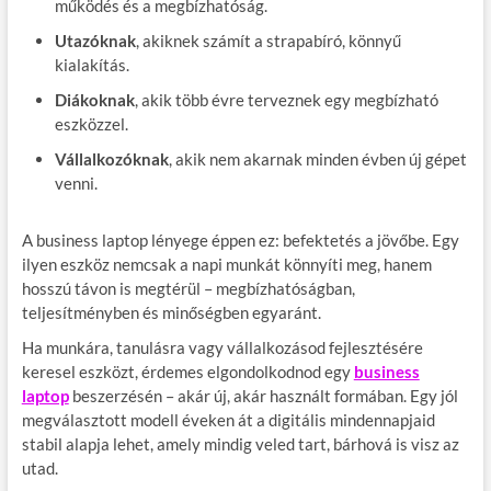
működés és a megbízhatóság.
Utazóknak
, akiknek számít a strapabíró, könnyű
kialakítás.
Diákoknak
, akik több évre terveznek egy megbízható
eszközzel.
Vállalkozóknak
, akik nem akarnak minden évben új gépet
venni.
A business laptop lényege éppen ez: befektetés a jövőbe. Egy
ilyen eszköz nemcsak a napi munkát könnyíti meg, hanem
hosszú távon is megtérül – megbízhatóságban,
teljesítményben és minőségben egyaránt.
Ha munkára, tanulásra vagy vállalkozásod fejlesztésére
keresel eszközt, érdemes elgondolkodnod egy
business
laptop
beszerzésén – akár új, akár használt formában. Egy jól
megválasztott modell éveken át a digitális mindennapjaid
stabil alapja lehet, amely mindig veled tart, bárhová is visz az
utad.