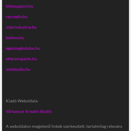
bikesupport.hu
recreativ.hu
interindustria.hu
believe.hu
egeszsegkutatas.hu
etteremajanlo.hu
zoldstudio.hu
Kiadó Weboldala:
Várkanyar Kreatív Stúdió
A weboldalon megjelenő linkek szerkesztett, tartalmilag releváns