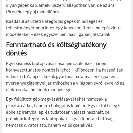
olyan gépet kap, amely újszerű állapotban van, de az ára
töredéke egy új modellének.
Ráadásul az üzleti kategóriás gépek minőségét és
teljesítményét nem lehet egy lapon említeni a belépőszintű
modellekkel – ezek egyszerűen más ligában játszanak.
Fenntartható és költséghatékony
döntés
Egy business laptop vásárlása nemcsak okos, hanem
környezettudatos döntés is lehet – különösen, ha használtan
választod. Az új eszközök gyártása hatalmas energia- és
nyersanyagigénnyel jár, miközben a világban évről évre nő az
elektronikai hulladék mennyisége.
Egy felújított gép megvásárlásával tehát nemcsak a
pénztárcádat, hanem a bolygót is kíméled. Egyre több cég is
ebbe az irányba lép, és tudatosan választ használt, de
prémium kategóriás laptopokat – így a fenntarthatóság
nemcsak divatos szó, hanem valós cselekvés.