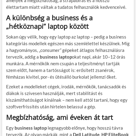
amelyek a megbízhatóság, a strapabírás és a hosszú
élettartam miatt váltak a tudatos felhasználók kedvenceivé.
A különbség a business és a
„hétköznapi” laptop között
Sokan úgy vélik, hogy egy laptop az laptop – pedig a business
kategóriás modellek egészen más szemlélettel készülnek. Míg
a hagyományos, „consumer” gépeket átlagos felhasználásra
tervezik, addig a
business laptop
okat napi, akár 10–12 órás
munkára. A mérnökök nem csupán a teljesítményt tartják
szem előtt, hanem a tartósságot is: erősített zsanérok,
fémházas kivitel, por- és ütésálló burkolat jellemzi őket.
Ezeket a modelleket cégek, irodák, mérnökök, tanácsadók és
diákok is szívesen használják, mert stabilitást és
kiszámíthatóságot kínálnak – nem kell attól tartani, hogy egy
szoftverfrissítés után hirtelen belassul a gép.
Megbízhatóság, ami éveken át tart
Egy
business laptop
legnagyobb előnye, hogy hosszú távra
tervezik. Az olyan márkák, mint a
Dell Latitude
,
HP EliteBook