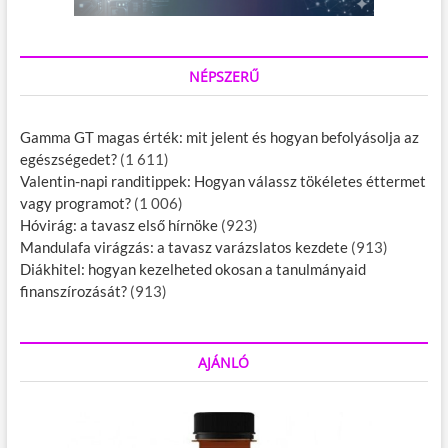
NÉPSZERŰ
Gamma GT magas érték: mit jelent és hogyan befolyásolja az
egészségedet?
(1 611)
Valentin-napi randitippek: Hogyan válassz tökéletes éttermet
vagy programot?
(1 006)
Hóvirág: a tavasz első hírnöke
(923)
Mandulafa virágzás: a tavasz varázslatos kezdete
(913)
Diákhitel: hogyan kezelheted okosan a tanulmányaid
finanszírozását?
(913)
AJÁNLÓ