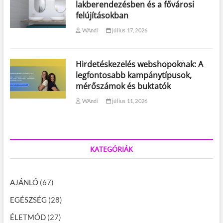
lakberendezésben és a fővárosi
felújításokban
WAndi
július 17, 2026
Hirdetéskezelés webshopoknak: A
legfontosabb kampánytípusok,
mérőszámok és buktatók
WAndi
július 11, 2026
KATEGÓRIÁK
AJÁNLÓ
(67)
EGÉSZSÉG
(28)
ÉLETMÓD
(27)