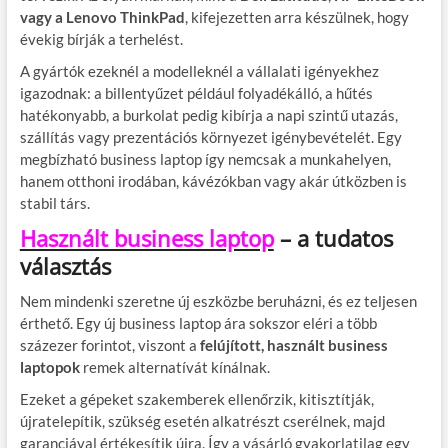
vagy a
Lenovo ThinkPad
, kifejezetten arra készülnek, hogy
évekig bírják a terhelést.
A gyártók ezeknél a modelleknél a vállalati igényekhez
igazodnak: a billentyűzet például folyadékálló, a hűtés
hatékonyabb, a burkolat pedig kibírja a napi szintű utazás,
szállítás vagy prezentációs környezet igénybevételét. Egy
megbízható business laptop így nemcsak a munkahelyen,
hanem otthoni irodában, kávézókban vagy akár útközben is
stabil társ.
Használt business laptop
– a tudatos
választás
Nem mindenki szeretne új eszközbe beruházni, és ez teljesen
érthető. Egy új business laptop ára sokszor eléri a több
százezer forintot, viszont a
felújított, használt business
laptopok
remek alternatívát kínálnak.
Ezeket a gépeket szakemberek ellenőrzik, kitisztítják,
újratelepítik, szükség esetén alkatrészt cserélnek, majd
garanciával értékesítik újra. Így a vásárló gyakorlatilag egy