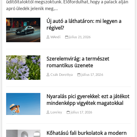
üdítőitaloktól megszoktunk. Előfordulhat, hogy a palack alján
apró üledék jelenik meg,…
Új autó a láthatáron: mi legyen a
régivel?
WAndi
július 21, 2026
Szerelemvirág: a természet
romantikus üzenete
Csák Dorottya
július 17, 2026
Nyaralás pici gyerekkel: ezt a játékot
mindenképp vigyétek magatokkal
Loreley
július 17, 2026
Kőhatású fali burkolatok a modern