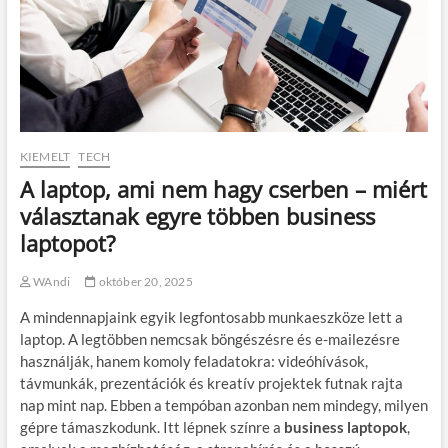
KIEMELT
TECH
A laptop, ami nem hagy cserben – miért
választanak egyre többen business
laptopot?
WAndi
október 20, 2025
A mindennapjaink egyik legfontosabb munkaeszköze lett a
laptop. A legtöbben nemcsak böngészésre és e-mailezésre
használják, hanem komoly feladatokra: videóhívások,
távmunkák, prezentációk és kreatív projektek futnak rajta
nap mint nap. Ebben a tempóban azonban nem mindegy, milyen
gépre támaszkodunk. Itt lépnek színre a
business laptopok
,