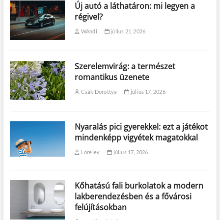
Új autó a láthatáron: mi legyen a
régivel?
WAndi
július 21, 2026
Szerelemvirág: a természet
romantikus üzenete
Csák Dorottya
július 17, 2026
Nyaralás pici gyerekkel: ezt a játékot
mindenképp vigyétek magatokkal
Loreley
július 17, 2026
Kőhatású fali burkolatok a modern
lakberendezésben és a fővárosi
felújításokban