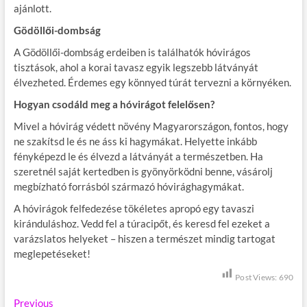
ajánlott.
Gödöllői-dombság
A Gödöllői-dombság erdeiben is találhatók hóvirágos
tisztások, ahol a korai tavasz egyik legszebb látványát
élvezheted. Érdemes egy könnyed túrát tervezni a környéken.
Hogyan csodáld meg a hóvirágot felelősen?
Mivel a hóvirág védett növény Magyarországon, fontos, hogy
ne szakítsd le és ne áss ki hagymákat. Helyette inkább
fényképezd le és élvezd a látványát a természetben. Ha
szeretnél saját kertedben is gyönyörködni benne, vásárolj
megbízható forrásból származó hóvirághagymákat.
A hóvirágok felfedezése tökéletes apropó egy tavaszi
kiránduláshoz. Vedd fel a túracipőt, és keresd fel ezeket a
varázslatos helyeket – hiszen a természet mindig tartogat
meglepetéseket!
Post Views:
690
B
Previous
P