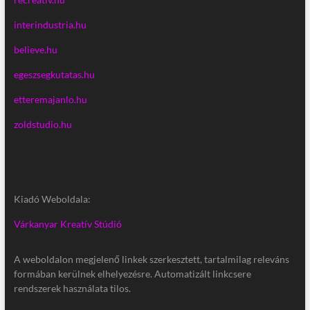
interindustria.hu
believe.hu
egeszsegkutatas.hu
etteremajanlo.hu
zoldstudio.hu
Kiadó Weboldala:
Várkanyar Kreatív Stúdió
A weboldalon megjelenő linkek szerkesztett, tartalmilag releváns
formában kerülnek elhelyezésre. Automatizált linkcsere
rendszerek használata tilos.