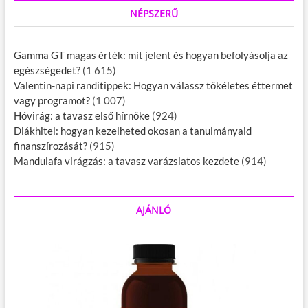
NÉPSZERŰ
Gamma GT magas érték: mit jelent és hogyan befolyásolja az
egészségedet?
(1 615)
Valentin-napi randitippek: Hogyan válassz tökéletes éttermet
vagy programot?
(1 007)
Hóvirág: a tavasz első hírnöke
(924)
Diákhitel: hogyan kezelheted okosan a tanulmányaid
finanszírozását?
(915)
Mandulafa virágzás: a tavasz varázslatos kezdete
(914)
AJÁNLÓ