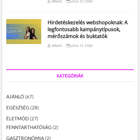
WAndi
július 17, 2026
Hirdetéskezelés webshopoknak: A
legfontosabb kampánytípusok,
mérőszámok és buktatók
WAndi
július 11, 2026
KATEGÓRIÁK
AJÁNLÓ
(67)
EGÉSZSÉG
(28)
ÉLETMÓD
(27)
FENNTARTHATÓSÁG
(2)
GASZTRONÓMIA
(2)