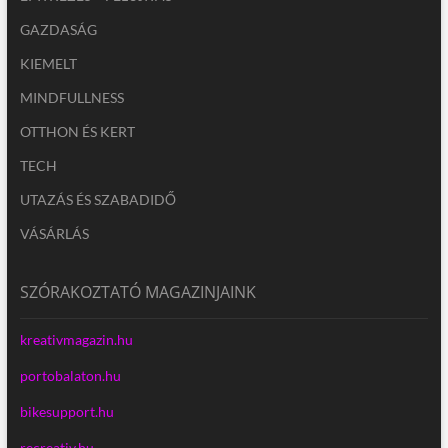
GAZDASÁG
KIEMELT
MINDFULLNESS
OTTHON ÉS KERT
TECH
UTAZÁS ÉS SZABADIDŐ
VÁSÁRLÁS
SZÓRAKOZTATÓ MAGAZINJAINK
kreativmagazin.hu
portobalaton.hu
bikesupport.hu
recreativ.hu