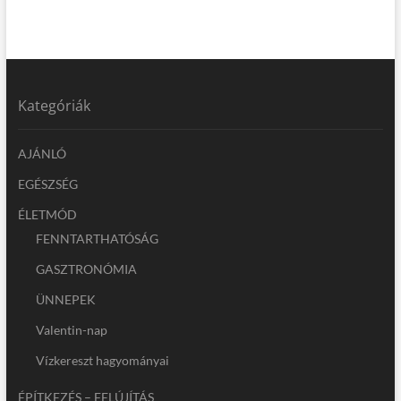
Kategóriák
AJÁNLÓ
EGÉSZSÉG
ÉLETMÓD
FENNTARTHATÓSÁG
GASZTRONÓMIA
ÜNNEPEK
Valentin-nap
Vízkereszt hagyományai
ÉPÍTKEZÉS – FELÚJÍTÁS