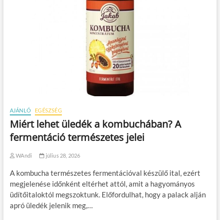
AJÁNLÓ
EGÉSZSÉG
Miért lehet üledék a kombuchában? A
fermentáció természetes jelei
WAndi
július 28, 2026
A kombucha természetes fermentációval készülő ital, ezért
megjelenése időnként eltérhet attól, amit a hagyományos
üdítőitaloktól megszoktunk. Előfordulhat, hogy a palack alján
apró üledék jelenik meg,…