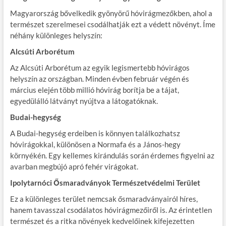
Magyarország bővelkedik gyönyörű hóvirágmezőkben, ahol a
természet szerelmesei csodálhatják ezt a védett növényt. Íme
néhány különleges helyszín:
Alcsúti Arborétum
Az Alcsúti Arborétum az egyik legismertebb hóvirágos
helyszín az országban. Minden évben február végén és
március elején több millió hóvirág borítja be a tájat,
egyedülálló látványt nyújtva a látogatóknak.
Budai-hegység
A Budai-hegység erdeiben is könnyen találkozhatsz
hóvirágokkal, különösen a Normafa és a János-hegy
környékén. Egy kellemes kirándulás során érdemes figyelni az
avarban megbújó apró fehér virágokat.
Ipolytarnóci Ősmaradványok Természetvédelmi Terület
Ez a különleges terület nemcsak ősmaradványairól híres,
hanem tavasszal csodálatos hóvirágmezőiről is. Az érintetlen
természet és a ritka növények kedvelőinek kifejezetten