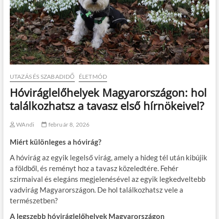
UTAZÁS ÉS SZABADIDŐ
ÉLETMÓD
Hóviráglelőhelyek Magyarországon: hol
találkozhatsz a tavasz első hírnökeivel?
WAndi
február 8, 2026
Miért különleges a hóvirág?
A hóvirág az egyik legelső virág, amely a hideg tél után kibújik
a földből, és reményt hoz a tavasz közeledtére. Fehér
szirmaival és elegáns megjelenésével az egyik legkedveltebb
vadvirág Magyarországon. De hol találkozhatsz vele a
természetben?
A legszebb hóviráglelőhelyek Magyarországon