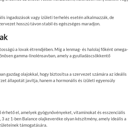
s ingadozások vagy ízületi terhelés esetén alkalmazzák, de
szervezet hosszú távon stabil és egészséges maradjon.
vak
osságú a lovak étrendjében. Míg a lenmag- és halolaj főként omega-
különösen gamma-linolénsavban, amely a gyulladáscsökkentő
ban gazdag olajokkal, hogy biztosítsa a szervezet számára az ideális
et állapotát javítja, hanem a hormonális és ízületi egyensúly
ő érhető el, amelyek gyógynövényeket, vitaminokat és esszenciális
 3 az 1-ben Balance olajkeveréke olyan készítmény, amely ideális a
zületeinek támogatására.