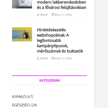
modern lakberendezésben
és a fővárosi felújításokban
WAndi
július 17, 2026
Hirdetéskezelés
webshopoknak: A
legfontosabb
kampánytípusok,
mérőszámok és buktatók
WAndi
július 11, 2026
KATEGÓRIÁK
AJÁNLÓ
(67)
EGÉSZSÉG
(28)