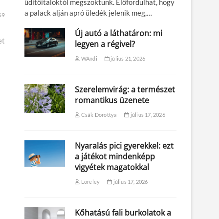
üdítőitaloktól megszoktunk. Előfordulhat, hogy
a palack alján apró üledék jelenik meg,…
69
Új autó a láthatáron: mi
et
legyen a régivel?
WAndi
július 21, 2026
Szerelemvirág: a természet
romantikus üzenete
Csák Dorottya
július 17, 2026
Nyaralás pici gyerekkel: ezt
a játékot mindenképp
vigyétek magatokkal
Loreley
július 17, 2026
Kőhatású fali burkolatok a