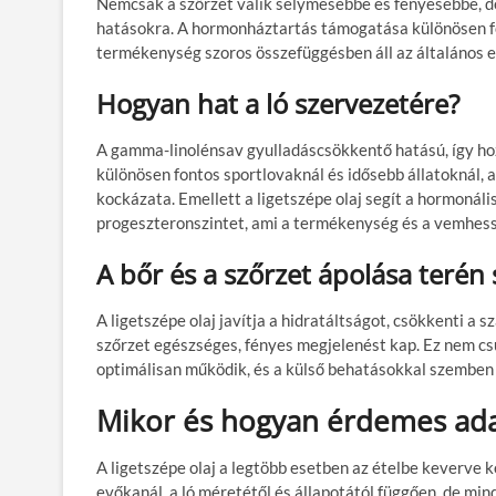
Nemcsak a szőrzet válik selymesebbé és fényesebbé, de 
hatásokra. A hormonháztartás támogatása különösen fon
termékenység szoros összefüggésben áll az általános eg
Hogyan hat a ló szervezetére?
A gamma-linolénsav gyulladáscsökkentő hatású, így hoz
különösen fontos sportlovaknál és idősebb állatoknál, 
kockázata. Emellett a ligetszépe olaj segít a hormonál
progeszteronszintet, ami a termékenység és a vemhes
A bőr és a szőrzet ápolása terén
A ligetszépe olaj javítja a hidratáltságot, csökkenti a 
szőrzet egészséges, fényes megjelenést kap. Ez nem cs
optimálisan működik, és a külső behatásokkal szemben e
Mikor és hogyan érdemes ada
A ligetszépe olaj a legtöbb esetben az ételbe keverve k
evőkanál, a ló méretétől és állapotától függően, de mi