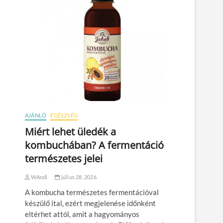
AJÁNLÓ
EGÉSZSÉG
Miért lehet üledék a
kombuchában? A fermentáció
természetes jelei
WAndi
július 28, 2026
A kombucha természetes fermentációval
készülő ital, ezért megjelenése időnként
eltérhet attól, amit a hagyományos