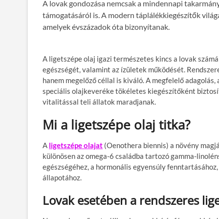
A lovak gondozása nemcsak a mindennapi takarmányo
támogatásáról is. A modern táplálékkiegészítők vil
amelyek évszázadok óta bizonyítanak.
A ligetszépe olaj igazi természetes kincs a lovak szám
egészségét, valamint az ízületek működését. Rendszer
hanem megelőző céllal is kiváló. A megfelelő adagolás
speciális olajkeveréke tökéletes kiegészítőként biztos
vitalitással teli állatok maradjanak.
Mi a ligetszépe olaj titka?
A
ligetszépe olajat
(Oenothera biennis) a növény magjáb
különösen az omega-6 családba tartozó gamma-linoléns
egészségéhez, a hormonális egyensúly fenntartásához, 
állapotához.
Lovak esetében a rendszeres lige