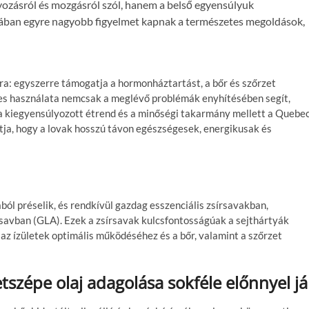
zásról és mozgásról szól, hanem a belső egyensúlyuk
ágában egyre nagyobb figyelmet kapnak a természetes megoldások,
ára: egyszerre támogatja a hormonháztartást, a bőr és szőrzet
es használata nemcsak a meglévő problémák enyhítésében segít,
, a kiegyensúlyozott étrend és a minőségi takarmány mellett a Quebe
ítja, hogy a lovak hosszú távon egészségesek, energikusak és
ól préselik, és rendkívül gazdag esszenciális zsírsavakban,
avban (GLA). Ezek a zsírsavak kulcsfontosságúak a sejthártyák
az ízületek optimális működéséhez és a bőr, valamint a szőrzet
tszépe olaj adagolása sokféle előnnyel já