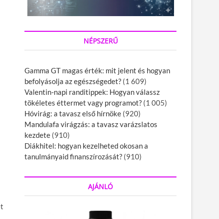
NÉPSZERŰ
Gamma GT magas érték: mit jelent és hogyan
befolyásolja az egészségedet?
(1 609)
Valentin-napi randitippek: Hogyan válassz
tökéletes éttermet vagy programot?
(1 005)
Hóvirág: a tavasz első hírnöke
(920)
Mandulafa virágzás: a tavasz varázslatos
kezdete
(910)
Diákhitel: hogyan kezelheted okosan a
tanulmányaid finanszírozását?
(910)
AJÁNLÓ
ét