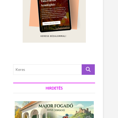
K
e
r
e
HIRDETÉS
s