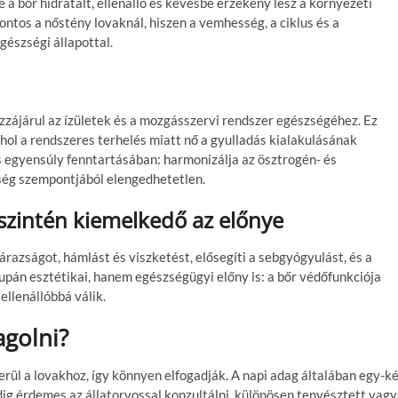
a bőr hidratált, ellenálló és kevésbé érzékeny lesz a környezeti
tos a nőstény lovaknál, hiszen a vemhesség, a ciklus és a
észségi állapottal.
zájárul az ízületek és a mozgásszervi rendszer egészségéhez. Ez
ahol a rendszeres terhelés miatt nő a gyulladás kialakulásának
is egyensúly fenntartásában: harmonizálja az ösztrogén- és
ség szempontjából elengedhetetlen.
 szintén kiemelkedő az előnye
szárazságot, hámlást és viszketést, elősegíti a sebgyógyulást, és a
upán esztétikai, hanem egészségügyi előny is: a bőr védőfunkciója
llenállóbbá válik.
golni?
erül a lovakhoz, így könnyen elfogadják. A napi adag általában egy-k
ndig érdemes az állatorvossal konzultálni, különösen tenyésztett vagy