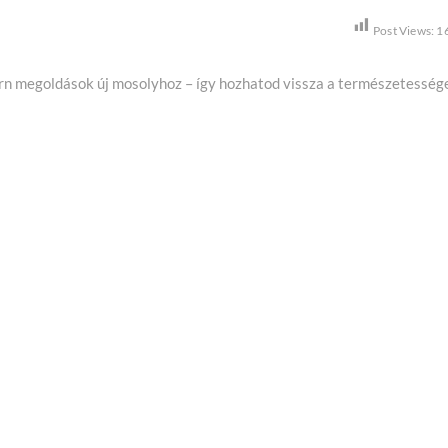
Post Views:
1
N
n megoldások új mosolyhoz – így hozhatod vissza a természetesség
e
x
p
o