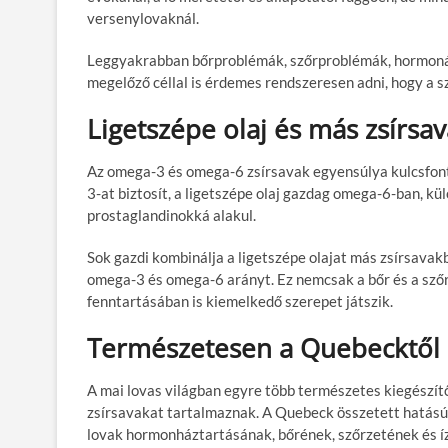
versenylovaknál.
Leggyakrabban bőrproblémák, szőrproblémák, hormonáli
megelőző céllal is érdemes rendszeresen adni, hogy a 
Ligetszépe olaj és más zsírsa
Az omega-3 és omega-6 zsírsavak egyensúlya kulcsfont
3-at biztosít, a ligetszépe olaj gazdag omega-6-ban, 
prostaglandinokká alakul.
Sok gazdi kombinálja a ligetszépe olajat más zsírsavak
omega-3 és omega-6 arányt. Ez nemcsak a bőr és a szőrz
fenntartásában is kiemelkedő szerepet játszik.
Természetesen a Quebecktől
A mai lovas világban egyre több természetes kiegészít
zsírsavakat tartalmaznak. A Quebeck összetett hatású,
lovak hormonháztartásának, bőrének, szőrzetének és í