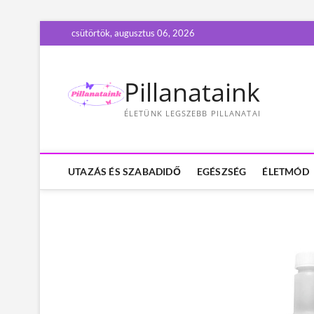
S
csütörtök, augusztus 06, 2026
k
i
p
Pillanataink
t
o
ÉLETÜNK LEGSZEBB PILLANATAI
c
o
n
t
UTAZÁS ÉS SZABADIDŐ
EGÉSZSÉG
ÉLETMÓD
e
n
t