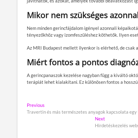
javíthatók, és azokat, amelyek további beavatkozást i
Mikor nem szükséges azonnal
Nem minden gerincfájdalom igényel azonnali képalkotás
tényezőkhöz vagy izomfeszüléshez köthetők. Ilyen eset
Az MRI Budapest mellett ilyenkor is elérhető, de csak 
Miért fontos a pontos diagnóz
A gerincpanaszok kezelése nagyban függ a kiváltó októl
terápiát lehet kialakítani. Ez különösen fontos a hossz
B
Previous
P
Travertin és más természetes anyagok kapcsolata egy
r
e
e
Next
N
j
v
Hirdetéskezelés web
e
i
x
e