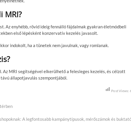
gényelhetnek.
i MRI?
t. Az enyhébb, rövid ideig fennálló fájdalmak gyakran életmódbeli
ekben első lépésként konzervatív kezelés javasolt.
akkor indokolt, ha a tünetek nem javulnak, vagy romlanak.
is?
. Az MRI segítségével elkerülhető a felesleges kezelés, és célzott
ú távú állapotjavulás szempontjából.
Post Views:
 térben
shopoknak: A legfontosabb kampánytípusok, mérőszámok és buktat