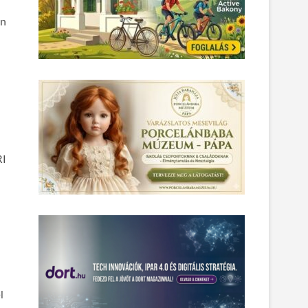
en
RI
l