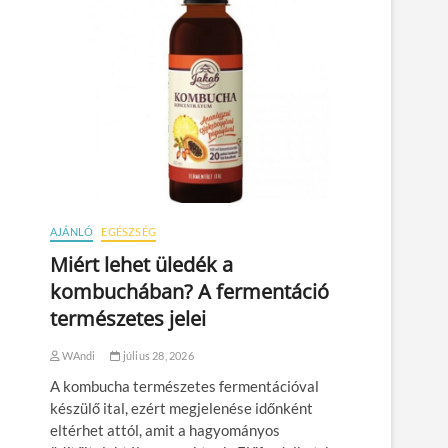
AJÁNLÓ
EGÉSZSÉG
Miért lehet üledék a
kombuchában? A fermentáció
természetes jelei
WAndi
július 28, 2026
A kombucha természetes fermentációval
készülő ital, ezért megjelenése időnként
eltérhet attól, amit a hagyományos