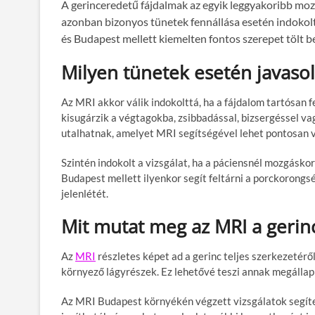
A gerinceredetű fájdalmak az egyik leggyakoribb mozg
azonban bizonyos tünetek fennállása esetén indokolt
és Budapest mellett kiemelten fontos szerepet tölt 
Milyen tünetek esetén javaso
Az MRI akkor válik indokolttá, ha a fájdalom tartósan fe
kisugárzik a végtagokba, zsibbadással, bizsergéssel v
utalhatnak, amelyet MRI segítségével lehet pontosan v
Szintén indokolt a vizsgálat, ha a páciensnél mozgásko
Budapest mellett ilyenkor segít feltárni a porckorongs
jelenlétét.
Mit mutat meg az MRI a gerin
Az
MRI
részletes képet ad a gerinc teljes szerkezetérő
környező lágyrészek. Ez lehetővé teszi annak megállapí
Az MRI Budapest környékén végzett vizsgálatok segíte