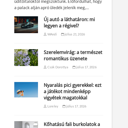
üdítőitaloktól megszoktunk. Előfordulhat, hogy
a palack alján apró üledék jelenik meg,…
Új autó a láthatáron: mi
legyen a régivel?
WAndi
július 21, 2026
Szerelemvirág: a természet
romantikus üzenete
Csák Dorottya
július 17, 2026
Nyaralás pici gyerekkel: ezt
a játékot mindenképp
vigyétek magatokkal
Loreley
július 17, 2026
Kőhatású fali burkolatok a