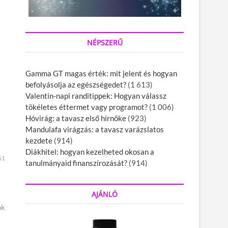
NÉPSZERŰ
Gamma GT magas érték: mit jelent és hogyan
befolyásolja az egészségedet?
(1 613)
Valentin-napi randitippek: Hogyan válassz
tökéletes éttermet vagy programot?
(1 006)
Hóvirág: a tavasz első hírnöke
(923)
Mandulafa virágzás: a tavasz varázslatos
kezdete
(914)
Diákhitel: hogyan kezelheted okosan a
61
tanulmányaid finanszírozását?
(914)
AJÁNLÓ
ók