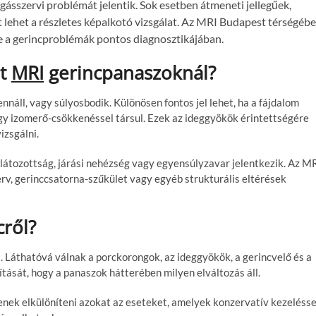
ásszervi problémát jelentik. Sok esetben átmeneti jellegűek,
 lehet a részletes képalkotó vizsgálat. Az MRI Budapest térségéb
be a gerincproblémák pontos diagnosztikájában.
lt
MRI
gerincpanaszoknál?
nnáll, vagy súlyosbodik. Különösen fontos jel lehet, ha a fájdalom
agy izomerő-csökkenéssel társul. Ezek az ideggyökök érintettségére
izsgálni.
rlátozottság, járási nehézség vagy egyensúlyzavar jelentkezik. Az M
érv, gerinccsatorna-szűkület vagy egyéb strukturális eltérések
cről?
l. Láthatóvá válnak a porckorongok, az ideggyökök, a gerincvelő és a
tását, hogy a panaszok hátterében milyen elváltozás áll.
nek elkülöníteni azokat az eseteket, amelyek konzervatív kezelésse