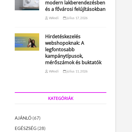
modern lakberendezésben
és a fővárosi felújításokban
WAndi
július 17, 2026
Hirdetéskezelés
webshopoknak: A
legfontosabb
kampánytípusok,
mérőszámok és buktatók
WAndi
július 11, 2026
KATEGÓRIÁK
AJÁNLÓ
(67)
EGÉSZSÉG
(28)