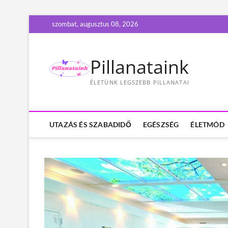
S
szombat, augusztus 08, 2026
k
i
p
Pillanataink
t
o
ÉLETÜNK LEGSZEBB PILLANATAI
c
o
n
t
UTAZÁS ÉS SZABADIDŐ
EGÉSZSÉG
ÉLETMÓD
e
n
t