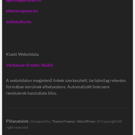
etteremajanlo.hu
zoldstudio.hu
Kiadó Weboldala:
Várkanyar Kreatív Stúdió
A weboldalon megjelenő linkek szerkesztett, tartalmilag releváns
formában kerülnek elhelyezésre. Automatizált linkcsere
rendszerek használata tilos.
Pillanataink
| Designed by:
Theme Freesia
|
WordPress
| © Copyright All
right reserved