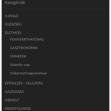
Kategóriák
AJÁNLÓ
EGÉSZSÉG
ÉLETMÓD
FENNTARTHATÓSÁG
GASZTRONÓMIA
ÜNNEPEK
Valentin-nap
Vízkereszt hagyományai
ÉPÍTKEZÉS – FELÚJÍTÁS
GAZDASÁG
KIEMELT
MINDFULLNESS