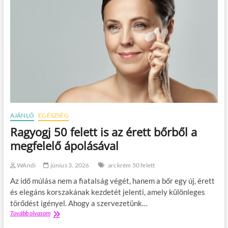
AJÁNLÓ
EGÉSZSÉG
Ragyogj 50 felett is az érett bőrből a
megfelelő ápolásával
WAndi
június 3, 2026
arckrém 50 felett
Az idő múlása nem a fiatalság végét, hanem a bőr egy új, érett
és elegáns korszakának kezdetét jelenti, amely különleges
törődést igényel. Ahogy a szervezetünk…
Tovább olvasom
R
a