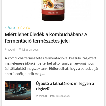
AJÁNLÓ
EGÉSZSÉG
Miért lehet üledék a kombuchában? A
fermentáció természetes jelei
WAndi
július 28, 2026
A kombucha természetes fermentációval készülő ital, ezért
megjelenése időnként eltérhet attól, amit a hagyományos
üdítőitaloktól megszoktunk. Előfordulhat, hogy a palack alján
apró üledék jelenik meg,…
Új autó a láthatáron: mi legyen a
régivel?
WAndi
július 21, 2026