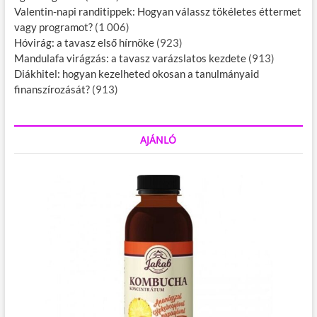
Valentin-napi randitippek: Hogyan válassz tökéletes éttermet
vagy programot?
(1 006)
Hóvirág: a tavasz első hírnöke
(923)
Mandulafa virágzás: a tavasz varázslatos kezdete
(913)
Diákhitel: hogyan kezelheted okosan a tanulmányaid
finanszírozását?
(913)
AJÁNLÓ