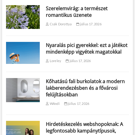
Szerelemvirág: a természet
romantikus üzenete
Csák Dorottya
július 17, 2026
Nyaralás pici gyerekkel: ezt a játékot
mindenképp vigyétek magatokkal
Loreley
július 17, 2026
Kőhatású fali burkolatok a modern
lakberendezésben és a fővárosi
felújításokban
WAndi
július 17, 2026
Hirdetéskezelés webshopoknak: A
legfontosabb kampánytípusok,