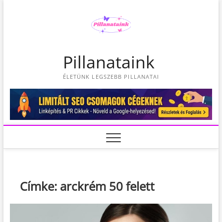
S
k
i
p
t
Pillanataink
o
c
ÉLETÜNK LEGSZEBB PILLANATAI
o
n
t
e
n
t
Címke:
arckrém 50 felett