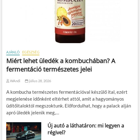
AJÁNLÓ
EGÉSZSÉG
Miért lehet üledék a kombuchában? A
fermentáció természetes jelei
WAndi
július 28, 2026
A kombucha természetes fermentációval készülő ital, ezért
megjelenése időnként eltérhet attól, amit a hagyományos
üdítőitaloktól megszoktunk. Előfordulhat, hogy a palack alján
apró üledék jelenik meg,…
Új autó a láthatáron: mi legyen a
régivel?