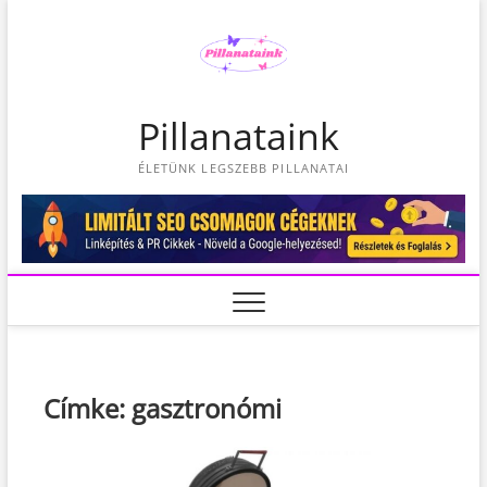
S
k
i
p
t
Pillanataink
o
c
ÉLETÜNK LEGSZEBB PILLANATAI
o
n
t
e
n
t
Címke:
gasztronómi