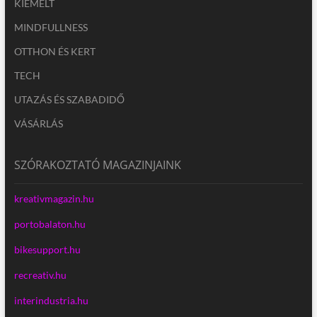
KIEMELT
MINDFULLNESS
OTTHON ÉS KERT
TECH
UTAZÁS ÉS SZABADIDŐ
VÁSÁRLÁS
SZÓRAKOZTATÓ MAGAZINJAINK
kreativmagazin.hu
portobalaton.hu
bikesupport.hu
recreativ.hu
interindustria.hu