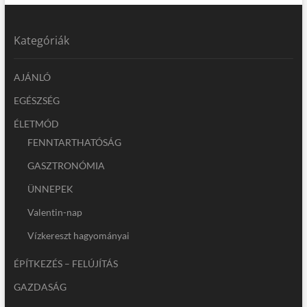
Kategóriák
AJÁNLÓ
EGÉSZSÉG
ÉLETMÓD
FENNTARTHATÓSÁG
GASZTRONÓMIA
ÜNNEPEK
Valentin-nap
Vízkereszt hagyományai
ÉPÍTKEZÉS – FELÚJÍTÁS
GAZDASÁG