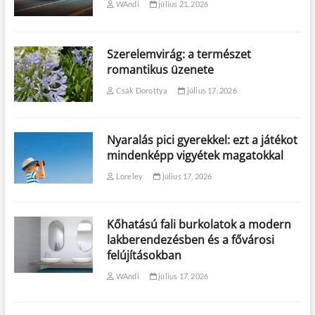
WAndi
július 21, 2026
Szerelemvirág: a természet
romantikus üzenete
Csák Dorottya
július 17, 2026
Nyaralás pici gyerekkel: ezt a játékot
mindenképp vigyétek magatokkal
Loreley
július 17, 2026
Kőhatású fali burkolatok a modern
lakberendezésben és a fővárosi
felújításokban
WAndi
július 17, 2026