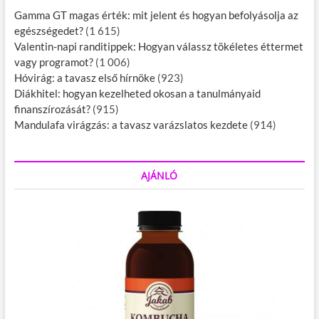
e
Gamma GT magas érték: mit jelent és hogyan befolyásolja az
t
egészségedet?
(1 615)
é
s
Valentin-napi randitippek: Hogyan válassz tökéletes éttermet
t
vagy programot?
(1 006)
?
Hóvirág: a tavasz első hírnöke
(923)
Diákhitel: hogyan kezelheted okosan a tanulmányaid
finanszírozását?
(915)
Mandulafa virágzás: a tavasz varázslatos kezdete
(914)
AJÁNLÓ