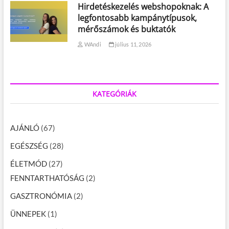
Hirdetéskezelés webshopoknak: A
legfontosabb kampánytípusok,
mérőszámok és buktatók
WAndi
július 11, 2026
KATEGÓRIÁK
AJÁNLÓ
(67)
EGÉSZSÉG
(28)
ÉLETMÓD
(27)
FENNTARTHATÓSÁG
(2)
GASZTRONÓMIA
(2)
ÜNNEPEK
(1)