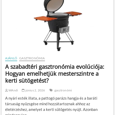
AJÁNLÓ
GASZTRONÓMIA
A szabadtéri gasztronómia evolúciója:
Hogyan emelhetjük mesterszintre a
kerti sütögetést?
WAndi
június 2, 2026
gasztronómi
A nyári esték illata, a pattogó parázs hangja és a baráti
társaság nyüzsgése mind hozzátartoznak ahhoz az
életérzéshez, amelyet a kerti sütögetés nyújt. Azonban