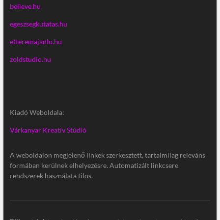
believe.hu
egeszsegkutatas.hu
etteremajanlo.hu
zoldstudio.hu
Kiadó Weboldala:
Várkanyar Kreatív Stúdió
A weboldalon megjelenő linkek szerkesztett, tartalmilag releváns
formában kerülnek elhelyezésre. Automatizált linkcsere
rendszerek használata tilos.