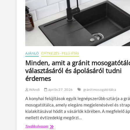
AJÁNLÓ
ÉPÍTKEZÉS - FELÚJÍTÁS
Minden, amit a gránit mosogatótál
választásáról és ápolásáról tudni
érdemes
WAndi
április 27, 2026
gránit mosogatótálca
A konyhai felújítások egyik legnépszerűbb sztárja a grá
mosogatótálca, amely elegáns megjelenésével és strap
kialakításával hódít a vásárlók körében. A megfelelő á
mellett évtizedekig megőrzi…
Tovább olvasom
M