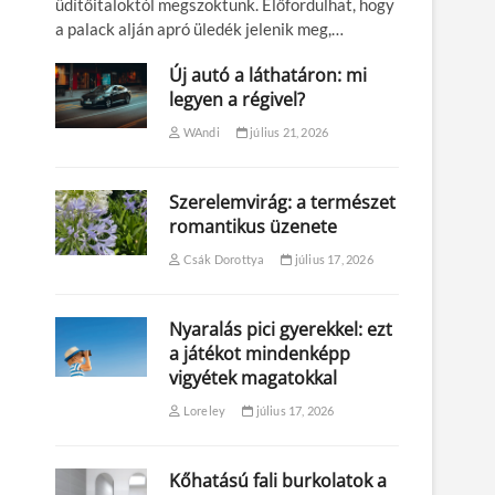
üdítőitaloktól megszoktunk. Előfordulhat, hogy
a palack alján apró üledék jelenik meg,…
Új autó a láthatáron: mi
legyen a régivel?
WAndi
július 21, 2026
Szerelemvirág: a természet
romantikus üzenete
Csák Dorottya
július 17, 2026
Nyaralás pici gyerekkel: ezt
a játékot mindenképp
vigyétek magatokkal
Loreley
július 17, 2026
Kőhatású fali burkolatok a