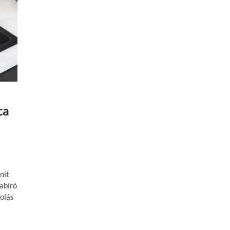
ca
nit
abíró
polás