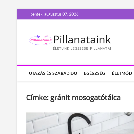
S
péntek, augusztus 07, 2026
k
i
p
Pillanataink
t
o
ÉLETÜNK LEGSZEBB PILLANATAI
c
o
n
t
UTAZÁS ÉS SZABADIDŐ
EGÉSZSÉG
ÉLETMÓD
e
n
t
Címke:
gránit mosogatótálca