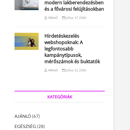
modern lakberendezésben
és a fővárosi felújításokban
WAndi
július 17, 2026
Hirdetéskezelés
webshopoknak: A
legfontosabb
kampánytípusok,
mérőszámok és buktatók
WAndi
július 11, 2026
KATEGÓRIÁK
AJÁNLÓ
(67)
EGÉSZSÉG
(28)