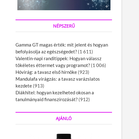
NÉPSZERŰ
Gamma GT magas érték: mit jelent és hogyan
befolyásolja az egészségedet?
(1 611)
Valentin-napi randitippek: Hogyan válassz
tökéletes éttermet vagy programot?
(1 006)
Hóvirág: a tavasz első hírnöke
(923)
Mandulafa virágzás: a tavasz varázslatos
kezdete
(913)
Diákhitel: hogyan kezelheted okosan a
tanulmányaid finanszírozását?
(912)
AJÁNLÓ