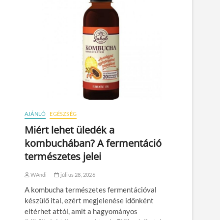
AJÁNLÓ
EGÉSZSÉG
Miért lehet üledék a
kombuchában? A fermentáció
természetes jelei
WAndi
július 28, 2026
A kombucha természetes fermentációval
készülő ital, ezért megjelenése időnként
eltérhet attól, amit a hagyományos