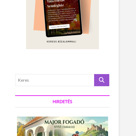
K
e
r
e
HIRDETÉS
s