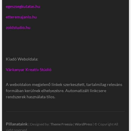
egeszsegkutatas.hu
etteremajanlo.hu
zoldstudio.hu
Kiadó Weboldala:
Várkanyar Kreatív Stúdió
A weboldalon megjelenő linkek szerkesztett, tartalmilag releváns
formában kerülnek elhelyezésre. Automatizált linkcsere
rendszerek használata tilos.
Pillanataink
| Designed by:
Theme Freesia
|
WordPress
| © Copyright All
right reserved