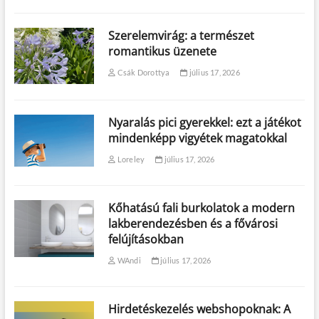
Szerelemvirág: a természet
romantikus üzenete
Csák Dorottya
július 17, 2026
Nyaralás pici gyerekkel: ezt a játékot
mindenképp vigyétek magatokkal
Loreley
július 17, 2026
Kőhatású fali burkolatok a modern
lakberendezésben és a fővárosi
felújításokban
WAndi
július 17, 2026
Hirdetéskezelés webshopoknak: A