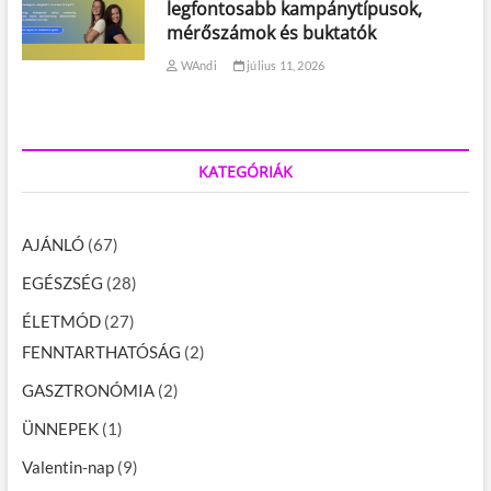
legfontosabb kampánytípusok,
mérőszámok és buktatók
WAndi
július 11, 2026
KATEGÓRIÁK
AJÁNLÓ
(67)
EGÉSZSÉG
(28)
ÉLETMÓD
(27)
FENNTARTHATÓSÁG
(2)
GASZTRONÓMIA
(2)
ÜNNEPEK
(1)
Valentin-nap
(9)