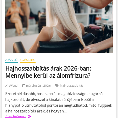
AJÁNLÓ
EGÉSZSÉG
Hajhosszabbítás árak 2026-ban:
Mennyibe kerül az álomfrizura?
WAndi
március 26, 2026
hajhosszabbítás
Szeretnél dúsabb, hosszabb és magabiztosságot sugárzó
hajkoronát, de elveszel a kínálat sűrűjében? Ebből a
hiánypótló útmutatóból pontosan megtudhatod, mitől függnek
a hajhosszabbítás árak, és hogyan…
Tovább olvasom
H