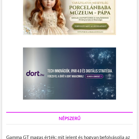
u
r
a
?
NÉPSZERŰ
Gamma GT magas érték: mit jelent és hogyan befolyásolja az