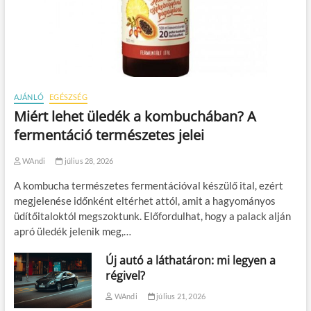
AJÁNLÓ
EGÉSZSÉG
Miért lehet üledék a kombuchában? A
fermentáció természetes jelei
WAndi
július 28, 2026
A kombucha természetes fermentációval készülő ital, ezért
megjelenése időnként eltérhet attól, amit a hagyományos
üdítőitaloktól megszoktunk. Előfordulhat, hogy a palack alján
apró üledék jelenik meg,…
Új autó a láthatáron: mi legyen a
régivel?
WAndi
július 21, 2026