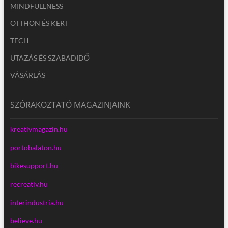
MINDFULLNESS
OTTHON ÉS KERT
TECH
UTAZÁS ÉS SZABADIDŐ
VÁSÁRLÁS
SZÓRAKOZTATÓ MAGAZINJAINK
kreativmagazin.hu
portobalaton.hu
bikesupport.hu
recreativ.hu
interindustria.hu
believe.hu