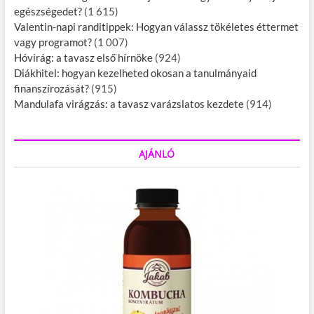
egészségedet?
(1 615)
Valentin-napi randitippek: Hogyan válassz tökéletes éttermet
vagy programot?
(1 007)
Hóvirág: a tavasz első hírnöke
(924)
Diákhitel: hogyan kezelheted okosan a tanulmányaid
finanszírozását?
(915)
Mandulafa virágzás: a tavasz varázslatos kezdete
(914)
AJÁNLÓ