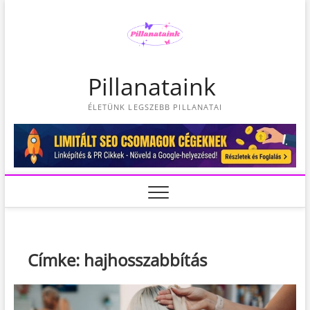
S
k
i
p
t
Pillanataink
o
c
ÉLETÜNK LEGSZEBB PILLANATAI
o
n
t
e
n
t
Címke:
hajhosszabbítás