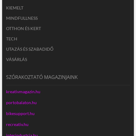
KIEMELT
MINDFULLNESS
OTTHON ÉS KERT
TECH
UTAZÁS ÉS SZABADIDŐ
VÁSÁRLÁS
SZÓRAKOZTATÓ MAGAZINJAINK
kreativmagazin.hu
portobalaton.hu
bikesupport.hu
recreativ.hu
interindustria.hu