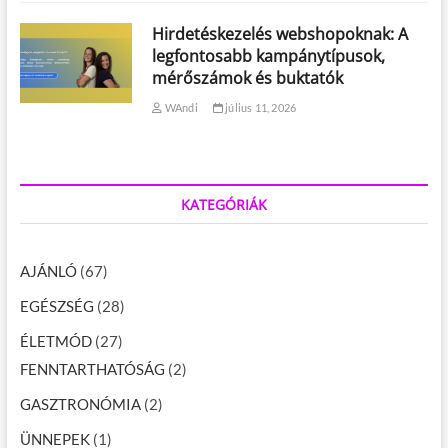
Hirdetéskezelés webshopoknak: A
legfontosabb kampánytípusok,
mérőszámok és buktatók
WAndi
július 11, 2026
KATEGÓRIÁK
AJÁNLÓ
(67)
EGÉSZSÉG
(28)
ÉLETMÓD
(27)
FENNTARTHATÓSÁG
(2)
GASZTRONÓMIA
(2)
ÜNNEPEK
(1)