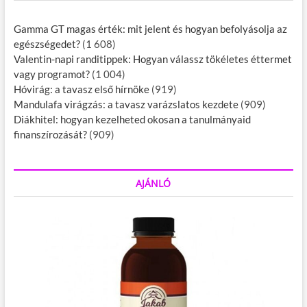
Gamma GT magas érték: mit jelent és hogyan befolyásolja az
egészségedet?
(1 608)
Valentin-napi randitippek: Hogyan válassz tökéletes éttermet
vagy programot?
(1 004)
Hóvirág: a tavasz első hírnöke
(919)
Mandulafa virágzás: a tavasz varázslatos kezdete
(909)
Diákhitel: hogyan kezelheted okosan a tanulmányaid
finanszírozását?
(909)
AJÁNLÓ