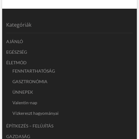
Kategóriák
AJÁNLÓ
EGÉSZSÉG
ÉLETMÓD
FENNTARTHATÓSÁG
GASZTRONÓMIA
ÜNNEPEK
Valentin-nap
Vízkereszt hagyományai
ÉPÍTKEZÉS – FELÚJÍTÁS
GAZDASÁG