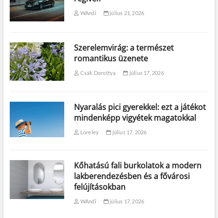
WAndi
július 21, 2026
Szerelemvirág: a természet
romantikus üzenete
Csák Dorottya
július 17, 2026
Nyaralás pici gyerekkel: ezt a játékot
mindenképp vigyétek magatokkal
Loreley
július 17, 2026
Kőhatású fali burkolatok a modern
lakberendezésben és a fővárosi
felújításokban
WAndi
július 17, 2026