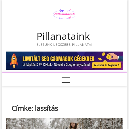
S
k
i
p
t
Pillanataink
o
c
ÉLETÜNK LEGSZEBB PILLANATAI
o
n
t
e
n
t
Címke:
lassítás