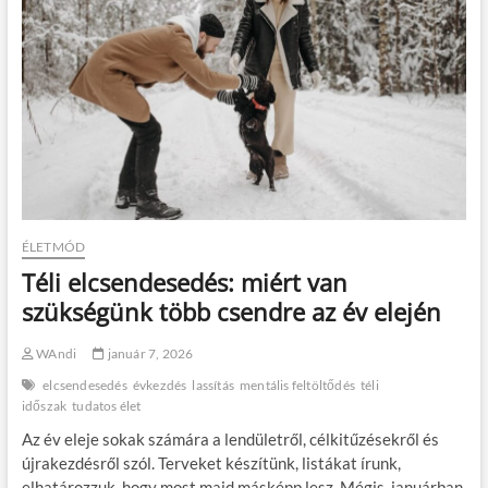
ÉLETMÓD
Téli elcsendesedés: miért van
szükségünk több csendre az év elején
WAndi
január 7, 2026
elcsendesedés
évkezdés
lassítás
mentális feltöltődés
téli
időszak
tudatos élet
Az év eleje sokak számára a lendületről, célkitűzésekről és
újrakezdésről szól. Terveket készítünk, listákat írunk,
elhatározzuk, hogy most majd másképp lesz. Mégis, januárban