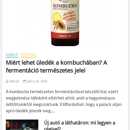
AJÁNLÓ
EGÉSZSÉG
Miért lehet üledék a kombuchában? A
fermentáció természetes jelei
WAndi
július 28, 2026
A kombucha természetes fermentációval készülő ital, ezért
megjelenése időnként eltérhet attól, amit a hagyományos
üdítőitaloktól megszoktunk. Előfordulhat, hogy a palack alján
apró üledék jelenik meg,…
Új autó a láthatáron: mi legyen a
régivel?