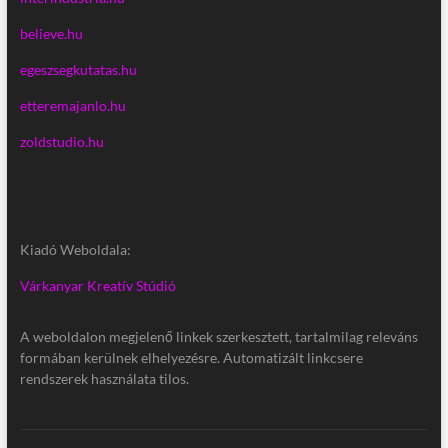
believe.hu
egeszsegkutatas.hu
etteremajanlo.hu
zoldstudio.hu
Kiadó Weboldala:
Várkanyar Kreatív Stúdió
A weboldalon megjelenő linkek szerkesztett, tartalmilag releváns
formában kerülnek elhelyezésre. Automatizált linkcsere
rendszerek használata tilos.