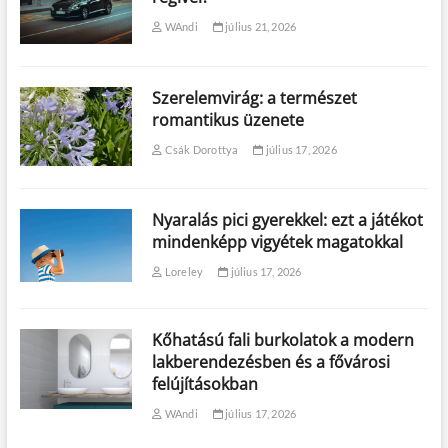
WAndi
július 21, 2026
Szerelemvirág: a természet
romantikus üzenete
Csák Dorottya
július 17, 2026
Nyaralás pici gyerekkel: ezt a játékot
mindenképp vigyétek magatokkal
Loreley
július 17, 2026
Kőhatású fali burkolatok a modern
lakberendezésben és a fővárosi
felújításokban
WAndi
július 17, 2026