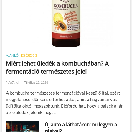
AJÁNLÓ
EGÉSZSÉG
Miért lehet üledék a kombuchában? A
fermentáció természetes jelei
WAndi
július 28, 2026
A kombucha természetes fermentációval készülő ital, ezért
megjelenése időnként eltérhet attól, amit a hagyományos
üdítőitaloktól megszoktunk. Előfordulhat, hogy a palack alján
apró üledék jelenik meg,…
Új autó a láthatáron: mi legyen a
régivel?