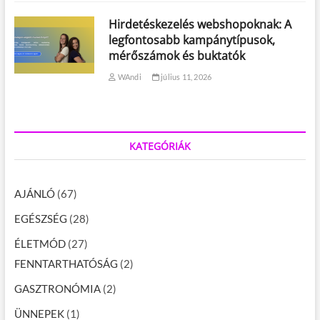
Hirdetéskezelés webshopoknak: A
legfontosabb kampánytípusok,
mérőszámok és buktatók
WAndi
július 11, 2026
KATEGÓRIÁK
AJÁNLÓ
(67)
EGÉSZSÉG
(28)
ÉLETMÓD
(27)
FENNTARTHATÓSÁG
(2)
GASZTRONÓMIA
(2)
ÜNNEPEK
(1)