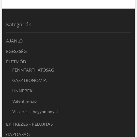
Kategóriák
AJÁNLÓ
EGÉSZSÉG
ÉLETMÓD
FENNTARTHATÓSÁG
GASZTRONÓMIA
ÜNNEPEK
Valentin-nap
Vízkereszt hagyományai
ÉPÍTKEZÉS – FELÚJÍTÁS
GAZDASÁG