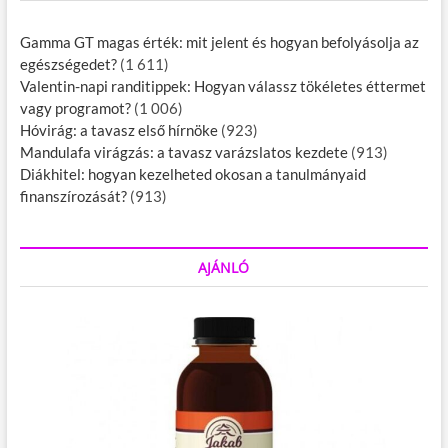
Gamma GT magas érték: mit jelent és hogyan befolyásolja az
egészségedet?
(1 611)
Valentin-napi randitippek: Hogyan válassz tökéletes éttermet
vagy programot?
(1 006)
Hóvirág: a tavasz első hírnöke
(923)
Mandulafa virágzás: a tavasz varázslatos kezdete
(913)
Diákhitel: hogyan kezelheted okosan a tanulmányaid
finanszírozását?
(913)
AJÁNLÓ