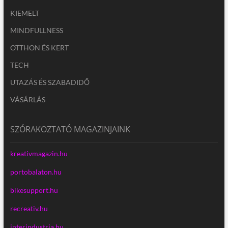
KIEMELT
MINDFULLNESS
OTTHON ÉS KERT
TECH
UTAZÁS ÉS SZABADIDŐ
VÁSÁRLÁS
SZÓRAKOZTATÓ MAGAZINJAINK
kreativmagazin.hu
portobalaton.hu
bikesupport.hu
recreativ.hu
interindustria.hu