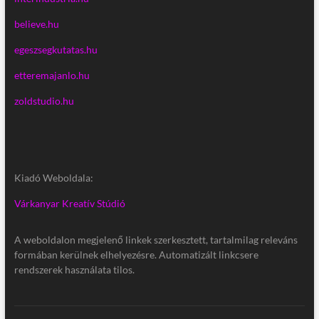
believe.hu
egeszsegkutatas.hu
etteremajanlo.hu
zoldstudio.hu
Kiadó Weboldala:
Várkanyar Kreatív Stúdió
A weboldalon megjelenő linkek szerkesztett, tartalmilag releváns
formában kerülnek elhelyezésre. Automatizált linkcsere
rendszerek használata tilos.