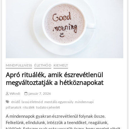
MINDFULLNESS
ÉLETMÓD
KIEMELT
Apró rituálék, amik észrevétlenül
megváltoztatják a hétköznapokat
WAndi
január 7, 2026
énidő
lassú életmód
mentális egyensúly
mindennapi
pillanatok
rituálék
tudatos jelenlét
A mindennapok gyakran észrevétlenül folynak össze.
Felkelünk, elindulunk, intézzük a teendőket, reagálunk,
túlélünk. Sokszor csak este vesszük észre, hogy megint eltelt