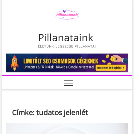
S
k
i
p
t
Pillanataink
o
c
ÉLETÜNK LEGSZEBB PILLANATAI
o
n
t
e
n
t
Címke:
tudatos jelenlét