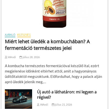
AJÁNLÓ
EGÉSZSÉG
Miért lehet üledék a kombuchában? A
fermentáció természetes jelei
WAndi
július 28, 2026
A kombucha természetes fermentációval készülő ital, ezért
megjelenése időnként eltérhet attól, amit a hagyományos
üdítőitaloktól megszoktunk. Előfordulhat, hogy a palack alján
apró üledék jelenik meg,…
Új autó a láthatáron: mi legyen a
régivel?
WAndi
július 21, 2026