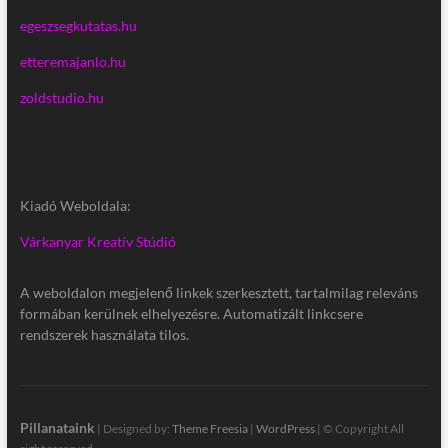
egeszsegkutatas.hu
etteremajanlo.hu
zoldstudio.hu
Kiadó Weboldala:
Várkanyar Kreatív Stúdió
A weboldalon megjelenő linkek szerkesztett, tartalmilag releváns
formában kerülnek elhelyezésre. Automatizált linkcsere
rendszerek használata tilos.
Pillanataink
| Designed by:
Theme Freesia
|
WordPress
| © Copyright All