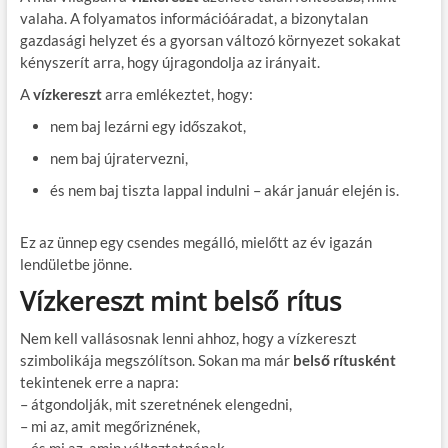
valaha. A folyamatos információáradat, a bizonytalan
gazdasági helyzet és a gyorsan változó környezet sokakat
kényszerít arra, hogy újragondolja az irányait.
A
vízkereszt
arra emlékeztet, hogy:
nem baj lezárni egy időszakot,
nem baj újratervezni,
és nem baj tiszta lappal indulni – akár január elején is.
Ez az ünnep egy csendes megálló, mielőtt az év igazán
lendületbe jönne.
Vízkereszt mint belső rítus
Nem kell vallásosnak lenni ahhoz, hogy a vízkereszt
szimbolikája megszólítson. Sokan ma már
belső rítusként
tekintenek erre a napra:
– átgondolják, mit szeretnének elengedni,
– mi az, amit megőriznének,