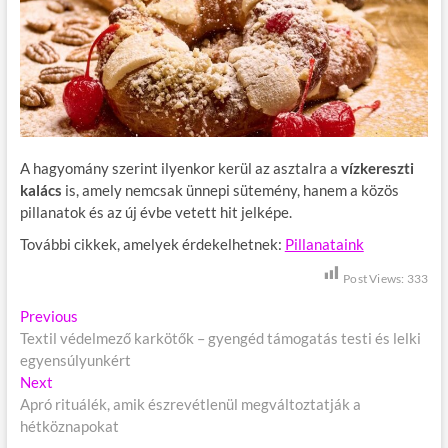
A hagyomány szerint ilyenkor kerül az asztalra a
vízkereszti
kalács
is, amely nemcsak ünnepi sütemény, hanem a közös
pillanatok és az új évbe vetett hit jelképe.
További cikkek, amelyek érdekelhetnek:
Pillanataink
Post Views:
333
B
Previous
P
Textil védelmező karkötők – gyengéd támogatás testi és lelki
r
e
egyensúlyunkért
e
j
Next
N
v
Apró rituálék, amik észrevétlenül megváltoztatják a
e
i
e
hétköznapokat
x
o