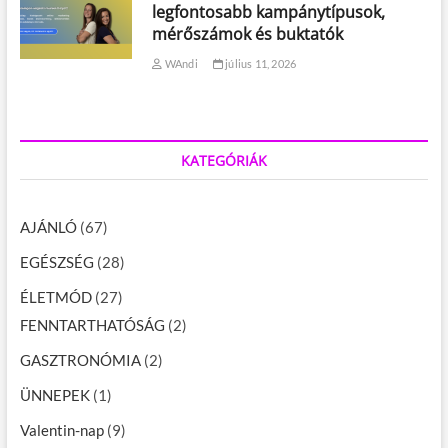
legfontosabb kampánytípusok,
mérőszámok és buktatók
WAndi
július 11, 2026
KATEGÓRIÁK
AJÁNLÓ
(67)
EGÉSZSÉG
(28)
ÉLETMÓD
(27)
FENNTARTHATÓSÁG
(2)
GASZTRONÓMIA
(2)
ÜNNEPEK
(1)
Valentin-nap
(9)