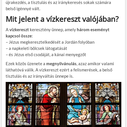
újrakezdés, a tisztulás és az iránykeresés sokak számára
belső igénnyé vált.
Mit jelent a vízkereszt valójában?
A
vízkereszt
keresztény ünnep, amely
három eseményt
kapcsol össze
:
– Jézus megkeresztelkedését a Jordán folyóban
– a napkeleti bölcsek látogatását
– és Jézus első csodáját, a kánai menyegzőt
Ezek közös üzenete a
megnyilvánulás
, azaz amikor valami
láthatóvá válik. A vízkereszt ezért a felismerések, a belső
tisztulás és az irányváltás ünnepe is.