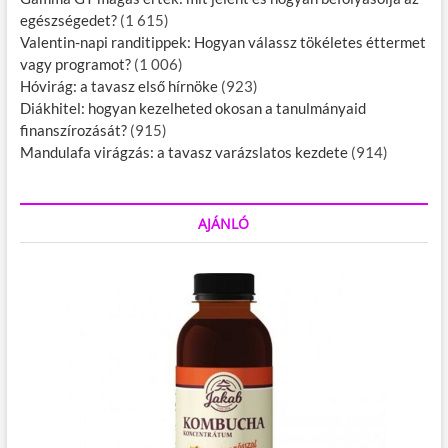
egészségedet?
(1 615)
Valentin-napi randitippek: Hogyan válassz tökéletes éttermet
vagy programot?
(1 006)
Hóvirág: a tavasz első hírnöke
(923)
Diákhitel: hogyan kezelheted okosan a tanulmányaid
finanszírozását?
(915)
Mandulafa virágzás: a tavasz varázslatos kezdete
(914)
AJÁNLÓ