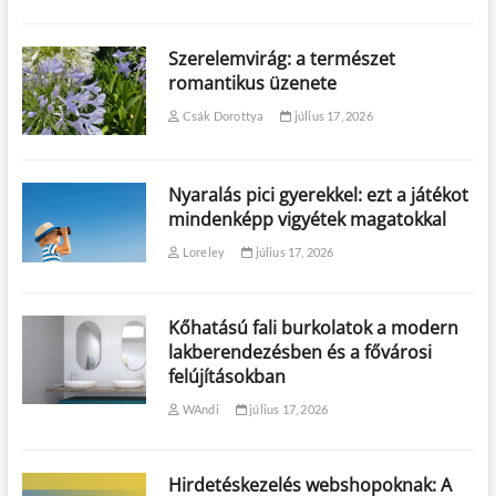
Szerelemvirág: a természet
romantikus üzenete
Csák Dorottya
július 17, 2026
Nyaralás pici gyerekkel: ezt a játékot
mindenképp vigyétek magatokkal
Loreley
július 17, 2026
Kőhatású fali burkolatok a modern
lakberendezésben és a fővárosi
felújításokban
WAndi
július 17, 2026
Hirdetéskezelés webshopoknak: A