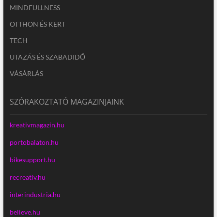
MINDFULLNESS
OTTHON ÉS KERT
TECH
UTAZÁS ÉS SZABADIDŐ
VÁSÁRLÁS
SZÓRAKOZTATÓ MAGAZINJAINK
kreativmagazin.hu
portobalaton.hu
bikesupport.hu
recreativ.hu
interindustria.hu
believe.hu