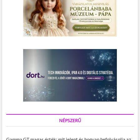
NÉPSZERŰ
Gamma GT magas érték: mit jelent és hogyan befolyásolja az