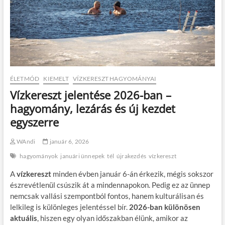
ÉLETMÓD
KIEMELT
VÍZKERESZT HAGYOMÁNYAI
Vízkereszt jelentése 2026-ban –
hagyomány, lezárás és új kezdet
egyszerre
WAndi
január 6, 2026
hagyományok
januári ünnepek
tél
újrakezdés
vízkereszt
A
vízkereszt
minden évben január 6-án érkezik, mégis sokszor
észrevétlenül csúszik át a mindennapokon. Pedig ez az ünnep
nemcsak vallási szempontból fontos, hanem kulturálisan és
lelkileg is különleges jelentéssel bír.
2026-ban különösen
aktuális
, hiszen egy olyan időszakban élünk, amikor az