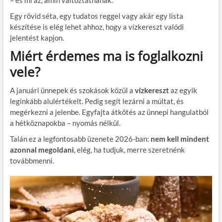
– és mi az, amin változtatnának.
Egy rövid séta, egy tudatos reggel vagy akár egy lista
készítése is elég lehet ahhoz, hogy a vízkereszt valódi
jelentést kapjon.
Miért érdemes ma is foglalkozni
vele?
A januári ünnepek és szokások közül a
vízkereszt
az egyik
leginkább alulértékelt. Pedig segít lezárni a múltat, és
megérkezni a jelenbe. Egyfajta átkötés az ünnepi hangulatból
a hétköznapokba – nyomás nélkül.
Talán ez a legfontosabb üzenete 2026-ban:
nem kell mindent
azonnal megoldani
, elég, ha tudjuk, merre szeretnénk
továbbmenni.