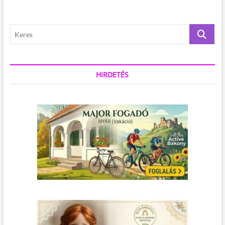
K
e
r
e
s
HIRDETÉS