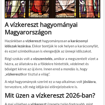
A vízkereszt hagyományai
Magyarországon
Hazánkban a
vízkereszt
hagyományosan
a karácsonyi
időszak lezárása
. Ekkor bontják le sok helyen a karácsonyfát,
és ezzel szimbolikusan is elengedjük az ünnepi időszakot.
Régi szokás volt a
vízszentelés
, amikor a megszentelt vizet a
házra, az állatokra és a földekre hintették, védelmet és
bőséget kérve az új évre. Innen ered a mondás is, hogy
„
vízkereszt
kor tisztul a világ”.
A népi hagyományok szerint ez a nap alkalmas volt
jóslásra
,
tervezésre, sőt még időjárási előrejelzésekre is.
Mit üzen a vízkereszt 2026-ban?
A mai világban a
vízkereszt
üzenete talán fontosabb, mint